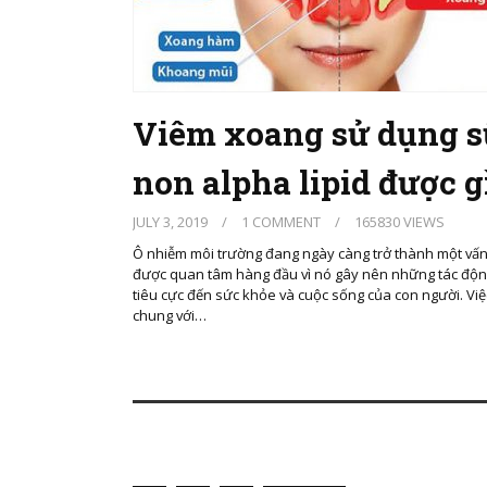
Viêm xoang sử dụng 
non alpha lipid được g
JULY 3, 2019
/
1 COMMENT
/
165830 VIEWS
Ô nhiễm môi trường đang ngày càng trở thành một vấn
được quan tâm hàng đầu vì nó gây nên những tác độ
tiêu cực đến sức khỏe và cuộc sống của con người. Vi
chung với…