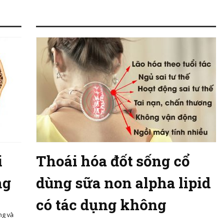
i
Thoái hóa đốt sống cổ
ng
dùng sữa non alpha lipid
có tác dụng không
ng và