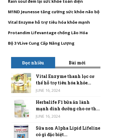
Rain soul đem lại sức khỏe toàn diện
M1ND Jeunesse tăng cường sức khỏe não bộ
Vital Enzyme hỗ trợ tiêu hóa khỏe mạnh
Protandim Lifevantage chống Lão Hóa
Bộ 3 VLive Cung Cấp Năng Lượng
Đọc nhiều
Bài mới
Vital Enzyme thanh lọc cơ
thể hỗ trợ tiêu hóa khỏe...
JUNE 16, 2024
Herbalife F1 bữa ăn lành
mạnh dinh dưỡng cho cơ th...
JUNE 16, 2024
Sữa non Alpha Lipid Lifeline
có gì đặc biệt...