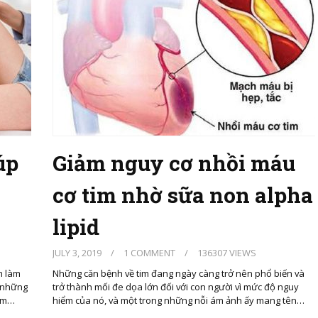
úp
Giảm nguy cơ nhồi máu
cơ tim nhờ sữa non alpha
lipid
JULY 3, 2019
/
1 COMMENT
/
136307 VIEWS
h làm
Những căn bệnh về tim đang ngày càng trở nên phổ biến và
o những
trở thành mối đe dọa lớn đối với con người vì mức độ nguy
ham…
hiểm của nó, và một trong những nỗi ám ảnh ấy mang tên…