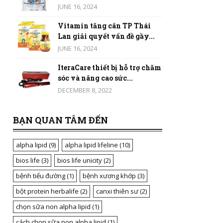
JUNE 16, 2024
Vitamin tăng cân TP Thái
Lan giải quyết vấn đề gầy...
JUNE 16, 2024
IteraCare thiết bị hỗ trợ chăm
sóc và nâng cao sức...
DECEMBER 8, 2022
BẠN QUAN TÂM ĐẾN
alpha lipid
(9)
alpha lipid lifeline
(10)
bios life
(3)
bios life unicity
(2)
bệnh tiểu đường
(1)
bệnh xương khớp
(3)
bột protein herbalife
(2)
canxi thiên sư
(2)
chọn sữa non alpha lipid
(1)
cách chọn sữa non alpha lipid
(1)