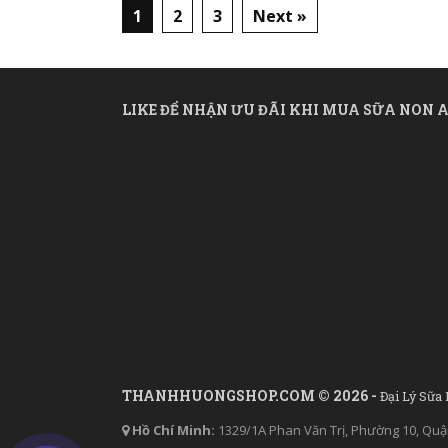
1
2
3
Next »
LIKE ĐỂ NHẬN ƯU ĐÃI KHI MUA SỮA NON A
THANHHUONGSHOP.COM © 2026 -
Đại Lý Sữa
Hồ Chí Minh:
1329/1A Phan Văn Trị, Phường 10, Quậ