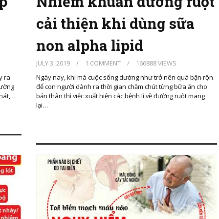
p
Nhiễm khuẩn đường ruột
cải thiện khi dùng sữa
non alpha lipid
JULY 3, 2019
/
1 COMMENT
/
166888 VIEWS
y ra
Ngày nay, khi mà cuộc sống dường như trở nên quá bận rộn
hường
để con người dành ra thời gian chăm chút từng bữa ăn cho
phát,…
bản thân thì việc xuất hiện các bệnh lí về đường ruột mang
lại…