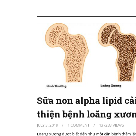
Sữa non alpha lipid cả
thiện bệnh loãng xươ
JULY 3, 2019
/
1 COMMENT
/
137283 VIEWS
Loãng xương được biết đến như một căn bệnh thầm lặ