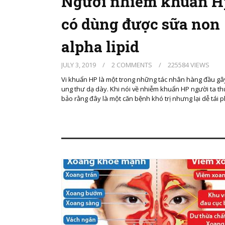
Người nhiễm khuẩn H
có dùng được sữa non
alpha lipid
JULY 3, 2019
/
2 COMMENTS
/
225584 VIEWS
Vi khuẩn HP là một trong những tác nhân hàng đầu gâ
ung thư dạ dày. Khi nói về nhiễm khuẩn HP người ta t
bảo rằng đây là một căn bệnh khó trị nhưng lại dễ tái 