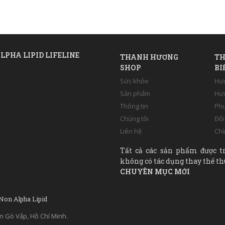
LPHA LIPID LIFELINE
THANH HƯƠNG
TH
SHOP
BI
Sức khỏe
Hư
Sản phẩm
Hướ
Thông tin
Phư
Chúng tôi
Đổi
Liên hệ
Chí
Tất cả các sản phẩm được t
không có tác dụng thay thế th
CHUYÊN MỤC MỚI
 Non Alpha Lipid
n Gò Vấp, Hồ Chí Minh.