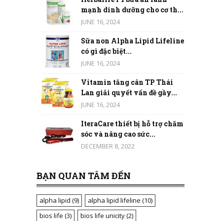
mạnh dinh dưỡng cho cơ th...
JUNE 16, 2024
Sữa non Alpha Lipid Lifeline
có gì đặc biệt...
JUNE 16, 2024
Vitamin tăng cân TP Thái
Lan giải quyết vấn đề gầy...
JUNE 16, 2024
IteraCare thiết bị hỗ trợ chăm
sóc và nâng cao sức...
DECEMBER 8, 2022
BẠN QUAN TÂM ĐẾN
alpha lipid
(9)
alpha lipid lifeline
(10)
bios life
(3)
bios life unicity
(2)