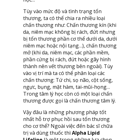
Tùy vào mức độ và tình trạng tổn
thương, ta có thể chia ra nhiều loại
chấn thương như: Chấn thương kín (khi
da, niêm mạc không bị rách, đứt nhưng
bị tổn thương phần cơ thể dưới da, dưới
niêm mạc hoặc nội tạng…), chấn thương
mở (khi da, niêm mạc, các phần mềm,
phần cứng bị rách, đứt hoặc gãy hình
thành nên vết thương bên ngoài). Tùy
vào vị trí mà ta có thể phân loại các
chấn thương: Tứ chi, sọ não, cột sống,
ngực, bụng, mặt hàm, tai-mũi-họng…
Trong tâm lý học còn có một loại chấn
thương được gọi là chấn thương tâm lý.
Vậy đâu là những phương pháp tốt
nhất hỗ trợ phục hồi sau tổn thương
cho cơ thể? Ngoài việc đến bác sĩ chữa
trị và dùng thuốc thì
Alpha Lipid
Lifeline
là một trong những lựa chọn