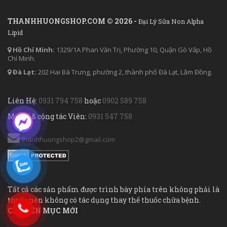
THANHHUONGSHOP.COM © 2026 -
Đại Lý Sữa Non Alpha
Lipid
Hồ Chí Minh:
1329/1A Phan Văn Trị, Phường 10, Quận Gò Vấp, Hồ
Chí Minh.
Đà Lạt:
202 Hai Bà Trưng, phường 2, thành phố Đà Lạt, Lâm Đồng.
Liên Hệ:
0931 794 758
hoặc
0902 589 758
Mua sỉ & cộng tác Viên:
0931 547 758
thanhhuongshop2@gmail.com
Tất cả các sản phẩm được trình bày phía trên không phải là
thuốc nên không có tác dụng thay thế thuốc chữa bệnh.
CHUYÊN MỤC MỚI