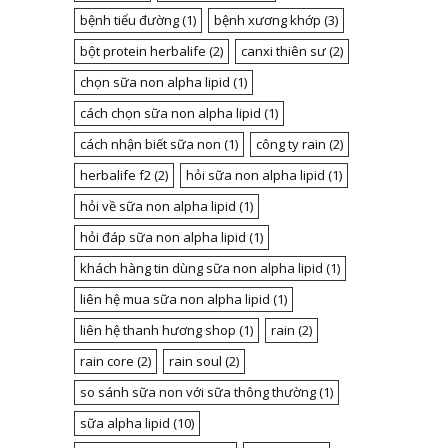
bệnh tiểu đường
(1)
bệnh xương khớp
(3)
bột protein herbalife
(2)
canxi thiên sư
(2)
chọn sữa non alpha lipid
(1)
cách chọn sữa non alpha lipid
(1)
cách nhận biết sữa non
(1)
công ty rain
(2)
herbalife f2
(2)
hỏi sữa non alpha lipid
(1)
hỏi về sữa non alpha lipid
(1)
hỏi đáp sữa non alpha lipid
(1)
khách hàng tin dùng sữa non alpha lipid
(1)
liên hệ mua sữa non alpha lipid
(1)
liên hệ thanh hương shop
(1)
rain
(2)
rain core
(2)
rain soul
(2)
so sánh sữa non với sữa thông thường
(1)
sữa alpha lipid
(10)