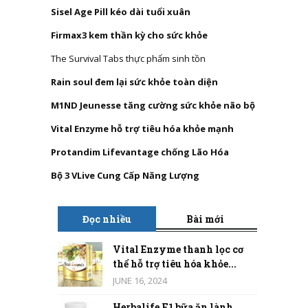
Sisel Age Pill kéo dài tuổi xuân
Firmax3 kem thần kỳ cho sức khỏe
The Survival Tabs thực phẩm sinh tồn
Rain soul đem lại sức khỏe toàn diện
M1ND Jeunesse tăng cường sức khỏe não bộ
Vital Enzyme hỗ trợ tiêu hóa khỏe mạnh
Protandim Lifevantage chống Lão Hóa
Bộ 3 VLive Cung Cấp Năng Lượng
Đọc nhiều
Bài mới
Vital Enzyme thanh lọc cơ
thể hỗ trợ tiêu hóa khỏe...
JUNE 16, 2024
Herbalife F1 bữa ăn lành