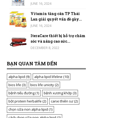
JUNE 16, 2024
Vitamin tăng cân TP Thái
Lan giải quyết vấn đề gầy...
JUNE 16, 2024
IteraCare thiết bị hỗ trợ chăm
sóc và nâng cao sức...
DECEMBER 8, 2022
BẠN QUAN TÂM ĐẾN
alpha lipid
(9)
alpha lipid lifeline
(10)
bios life
(3)
bios life unicity
(2)
bệnh tiểu đường
(1)
bệnh xương khớp
(3)
bột protein herbalife
(2)
canxi thiên sư
(2)
chọn sữa non alpha lipid
(1)
cách chọn sữa non alpha lipid
(1)