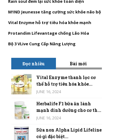
Rain soul đem lại sức khỏe toàn diện
M1ND Jeunesse tăng cường sức khỏe não bộ
Vital Enzyme hỗ trợ tiêu hóa khỏe mạnh
Protandim Lifevantage chống Lão Hóa
Bộ 3 VLive Cung Cấp Năng Lượng
Đọc nhiều
Bài mới
Vital Enzyme thanh lọc cơ
thể hỗ trợ tiêu hóa khỏe...
JUNE 16, 2024
Herbalife F1 bữa ăn lành
mạnh dinh dưỡng cho cơ th...
JUNE 16, 2024
Sữa non Alpha Lipid Lifeline
có gì đặc biệt...