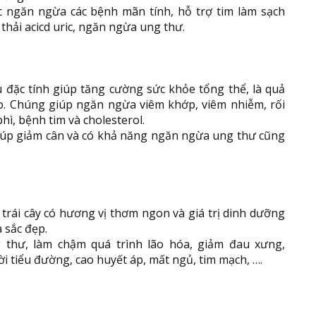
c ngăn ngừa các bệnh mãn tính, hỗ trợ tim làm sạch
 thải acicd uric, ngăn ngừa ung thư.
u đặc tính giúp tăng cường sức khỏe tổng thể, là quả
o. Chúng giúp ngăn ngừa viêm khớp, viêm nhiễm, rối
ì, bệnh tim và cholesterol.
iúp giảm cân và có khả năng ngăn ngừa ung thư cũng
 trái cây có hương vị thơm ngon và giá trị dinh dưỡng
à sắc đẹp.
 thư, làm chậm quá trình lão hóa, giảm đau xưng,
i tiểu đường, cao huyết áp, mất ngủ, tim mạch, ….