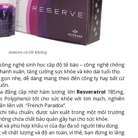
reserve có tốt không
ủa công nghệ sinh học cấp độ tế bào – công nghệ chống
thanh xuân, tăng cường sức khỏe và kéo dài tuổi thọ.
 gọn nhẹ, dễ dàng mang theo đến công ty hay bất cứ
uốn.
óa đẳng cấp nhờ hàm lượng lớn
Resveratrol
185mg,
c Polyphenol tốt cho sức khỏe với tim mạch, nghiên
ắn liền với “French Paradox”.
 chí tiêu chuẩn, được sản xuất trong một môi trường
không chứa chất bảo quản gây hại cho sức khỏe.
 và phù hợp khẩu vị của đại đa số người tiêu dùng.
về chất lượng và độ an toàn, vì thế, bạn đừng lo lắng