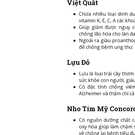
Việt Quất
Chứa nhiều loại dinh d
vitamin K, E, C, A các kho
Giúp giảm được nguy c
chống lão hóa cho làn d
Ngoài ra giàu proanthoc
để chống bệnh ung thư.
Lựu Đỏ
Lựu là loại trái cây th
sức khỏe con người, giàu 
Có đặc tính chống viê
Alzheimer và thậm chí cả
Nho Tím Mỹ Concor
Có nguồn dưỡng chất ca
oxy hóa giúp làm chậm 
vệ chống lại bệnh tiểu đ