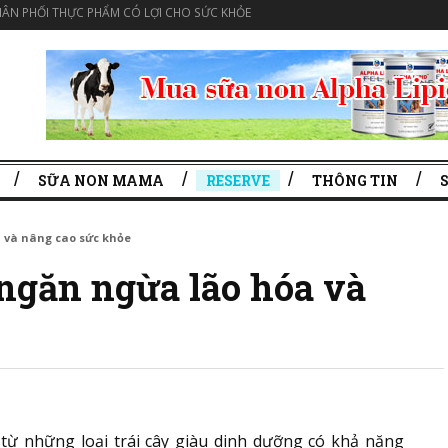
ÂN PHỐI THỰC PHẨM CÓ LỢI CHO SỨC KHỎE
SỮA NON MAMA
RESERVE
THÔNG TIN
 và nâng cao sức khỏe
ngăn ngừa lão hóa và
 từ những loại trái cây giàu dinh dưỡng có khả năng