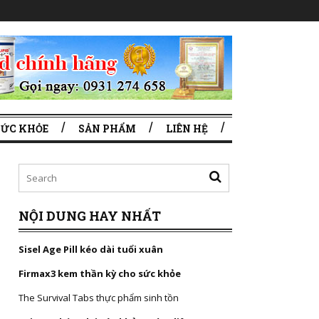
SỨC KHỎE
SẢN PHẨM
LIÊN HỆ
NỘI DUNG HAY NHẤT
Sisel Age Pill kéo dài tuổi xuân
Firmax3 kem thần kỳ cho sức khỏe
The Survival Tabs thực phẩm sinh tồn