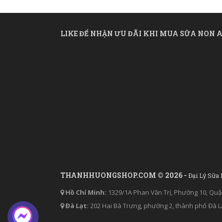
LIKE ĐỂ NHẬN ƯU ĐÃI KHI MUA SỮA NON A
THANHHUONGSHOP.COM © 2026 -
Đại Lý Sữa
Hồ Chí Minh:
1329/1A Phan Văn Trị, Phường 10, Quậ
Đà Lạt:
202 Hai Bà Trưng, phường 2, thành phố Đà L