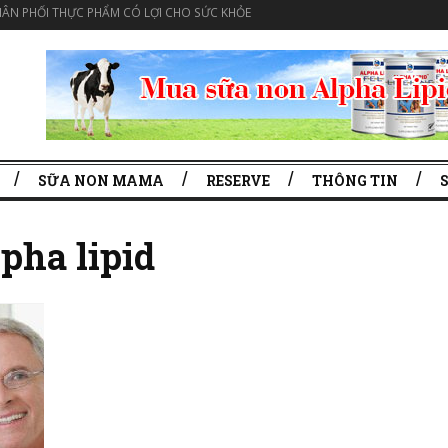
ÂN PHỐI THỰC PHẨM CÓ LỢI CHO SỨC KHỎE
SỮA NON MAMA
RESERVE
THÔNG TIN
pha lipid