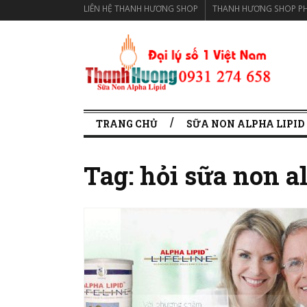
LIÊN HỆ THANH HƯƠNG SHOP
THANH HƯƠNG SHOP PH
TRANG CHỦ
SỮA NON ALPHA LIPID
Tag:
hỏi sữa non al