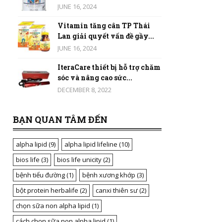
JUNE 16, 2024
Vitamin tăng cân TP Thái
Lan giải quyết vấn đề gầy...
JUNE 16, 2024
IteraCare thiết bị hỗ trợ chăm
sóc và nâng cao sức...
DECEMBER 8, 2022
BẠN QUAN TÂM ĐẾN
alpha lipid
(9)
alpha lipid lifeline
(10)
bios life
(3)
bios life unicity
(2)
bệnh tiểu đường
(1)
bệnh xương khớp
(3)
bột protein herbalife
(2)
canxi thiên sư
(2)
chọn sữa non alpha lipid
(1)
cách chọn sữa non alpha lipid
(1)