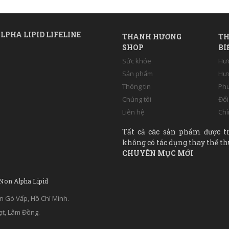
LPHA LIPID LIFELINE
THANH HƯƠNG
TH
SHOP
BI
Sức khỏe
Hư
Sản phẩm
Hướ
Thông tin
Phư
Chúng tôi
Đổi
Liên hệ
Chí
Tất cả các sản phẩm được t
không có tác dụng thay thế th
CHUYÊN MỤC MỚI
 Non Alpha Lipid
n Gò Vấp, Hồ Chí Minh.
ạt, Lâm Đồng.