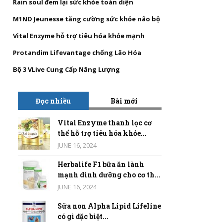
Rain soul đem lại sức khỏe toàn diện
M1ND Jeunesse tăng cường sức khỏe não bộ
Vital Enzyme hỗ trợ tiêu hóa khỏe mạnh
Protandim Lifevantage chống Lão Hóa
Bộ 3 VLive Cung Cấp Năng Lượng
Đọc nhiều
Bài mới
Vital Enzyme thanh lọc cơ
thể hỗ trợ tiêu hóa khỏe...
JUNE 16, 2024
Herbalife F1 bữa ăn lành
mạnh dinh dưỡng cho cơ th...
JUNE 16, 2024
Sữa non Alpha Lipid Lifeline
có gì đặc biệt...