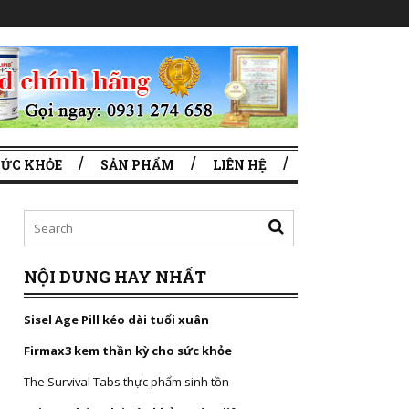
SỨC KHỎE
SẢN PHẨM
LIÊN HỆ
NỘI DUNG HAY NHẤT
Sisel Age Pill kéo dài tuổi xuân
Firmax3 kem thần kỳ cho sức khỏe
The Survival Tabs thực phẩm sinh tồn