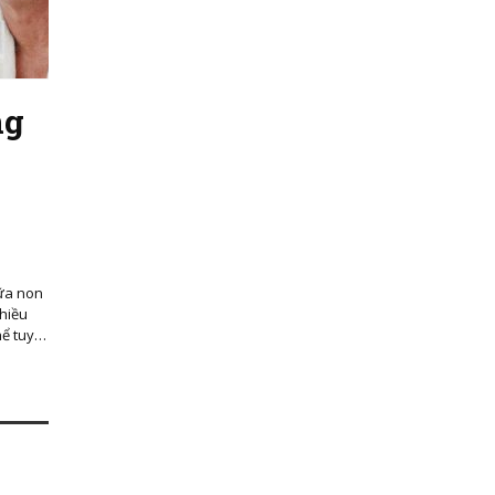
ng
sữa non
nhiều
hể tuy…