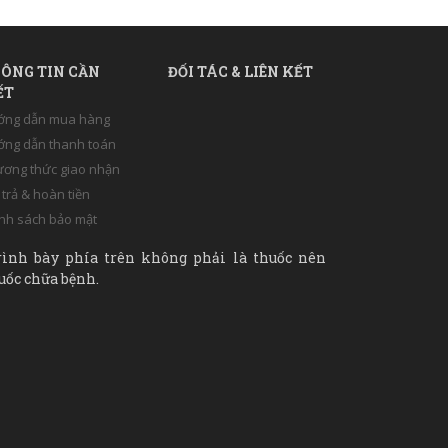
ÔNG TIN CẦN
ĐỐI TÁC & LIÊN KẾT
ẾT
ớng dẫn mua hàng
ng dẫn thanh toán
ơng thức giao nhận
 trả & hoàn tiền
nh sách bảo mật
rình bày phía trên không phải là thuốc nên
uốc chữa bệnh.