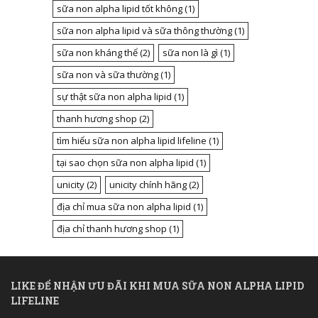
sữa non alpha lipid tốt không
(1)
sữa non alpha lipid và sữa thông thường
(1)
sữa non kháng thể
(2)
sữa non là gì
(1)
sữa non và sữa thường
(1)
sự thật sữa non alpha lipid
(1)
thanh hương shop
(2)
tìm hiểu sữa non alpha lipid lifeline
(1)
tại sao chọn sữa non alpha lipid
(1)
unicity
(2)
unicity chính hãng
(2)
địa chỉ mua sữa non alpha lipid
(1)
địa chỉ thanh hương shop
(1)
LIKE ĐỂ NHẬN ƯU ĐÃI KHI MUA SỮA NON ALPHA LIPID
LIFELINE