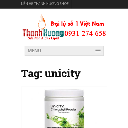
LIÊN HỆ THANH HƯƠNG SHOP
THANH HƯƠNG SHOP PHÂN PHỐI THỰC PHẨM CÓ LỢI
CHO SỨC KHỎE
MENU
Tag:
unicity