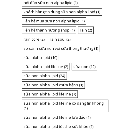
hỏi đáp sữa non alpha lipid
(1)
khách hàng tin dùng sữa non alpha lipid
(1)
liên hệ mua sữa non alpha lipid
(1)
liên hệ thanh hương shop
(1)
rain
(2)
rain core
(2)
rain soul
(2)
so sánh sữa non với sữa thông thường
(1)
sữa alpha lipid
(10)
sữa alpha lipid lifeline
(2)
sữa non
(12)
sữa non alpha lipid
(24)
sữa non alpha lipid chữa bệnh
(1)
sữa non alpha lipid lifeline
(7)
sữa non alpha lipid lifeline có đáng tin không
(1)
sữa non alpha lipid lifeline lừa đảo
(1)
sữa non alpha lipid tốt cho sức khỏe
(1)