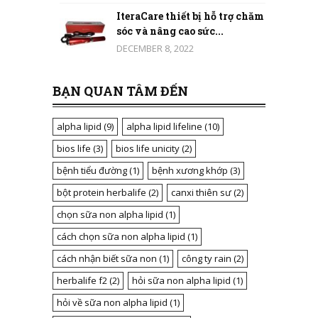
IteraCare thiết bị hỗ trợ chăm
sóc và nâng cao sức...
DECEMBER 8, 2022
BẠN QUAN TÂM ĐẾN
alpha lipid
(9)
alpha lipid lifeline
(10)
bios life
(3)
bios life unicity
(2)
bệnh tiểu đường
(1)
bệnh xương khớp
(3)
bột protein herbalife
(2)
canxi thiên sư
(2)
chọn sữa non alpha lipid
(1)
cách chọn sữa non alpha lipid
(1)
cách nhận biết sữa non
(1)
công ty rain
(2)
herbalife f2
(2)
hỏi sữa non alpha lipid
(1)
hỏi về sữa non alpha lipid
(1)