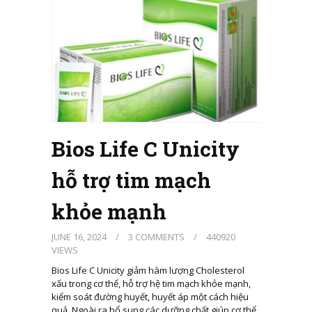
Bios Life C Unicity
hỗ trợ tim mạch
khỏe mạnh
JUNE 16, 2024
/
3 COMMENTS
/
440920
VIEWS
Bios Life C Unicity giảm hàm lượng Cholesterol
xấu trong cơ thể, hỗ trợ hệ tim mạch khỏe mạnh,
kiểm soát đường huyết, huyết áp một cách hiệu
quả. Ngoài ra bổ sung các dưỡng chất giúp cơ thể