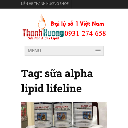
LIÊN HỆ THANH HƯƠNG SHOP
THANH HƯƠNG SHOP PHÂN PHỐI THỰC PHẨM CÓ LỢI
CHO SỨC KHỎE
MENU
Tag:
sữa alpha
lipid lifeline