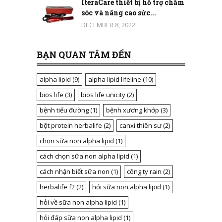
IteraCare thiết bị hỗ trợ chăm
sóc và nâng cao sức...
DECEMBER 8, 2022
BẠN QUAN TÂM ĐẾN
alpha lipid
(9)
alpha lipid lifeline
(10)
bios life
(3)
bios life unicity
(2)
bệnh tiểu đường
(1)
bệnh xương khớp
(3)
bột protein herbalife
(2)
canxi thiên sư
(2)
chọn sữa non alpha lipid
(1)
cách chọn sữa non alpha lipid
(1)
cách nhận biết sữa non
(1)
công ty rain
(2)
herbalife f2
(2)
hỏi sữa non alpha lipid
(1)
hỏi về sữa non alpha lipid
(1)
hỏi đáp sữa non alpha lipid
(1)