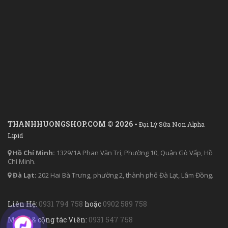
THANHHUONGSHOP.COM © 2026 -
Đại Lý Sữa Non Alpha
Lipid
Hồ Chí Minh:
1329/1A Phan Văn Trị, Phường 10, Quận Gò Vấp, Hồ
Chí Minh.
Đà Lạt:
202 Hai Bà Trưng, phường 2, thành phố Đà Lạt, Lâm Đồng.
Liên Hệ:
0931 794 758
hoặc
0902 589 758
Mua sỉ & cộng tác Viên:
0931 547 758