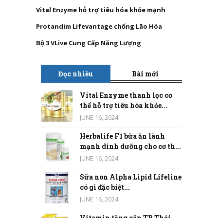
Vital Enzyme hỗ trợ tiêu hóa khỏe mạnh
Protandim Lifevantage chống Lão Hóa
Bộ 3 VLive Cung Cấp Năng Lượng
Đọc nhiều
Bài mới
Vital Enzyme thanh lọc cơ
thể hỗ trợ tiêu hóa khỏe...
JUNE 16, 2024
Herbalife F1 bữa ăn lành
mạnh dinh dưỡng cho cơ th...
JUNE 16, 2024
Sữa non Alpha Lipid Lifeline
có gì đặc biệt...
JUNE 16, 2024
Vitamin tăng cân TP Thái