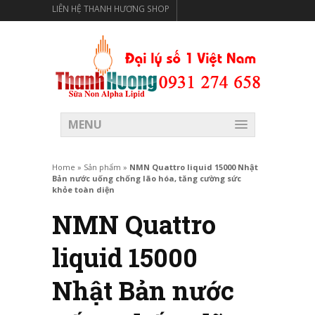
LIÊN HỆ THANH HƯƠNG SHOP
THANH HƯƠNG SHOP PHÂN PHỐI THỰC PHẨM CÓ LỢI
CHO SỨC KHỎE
MENU
Home
»
Sản phẩm
»
NMN Quattro liquid 15000 Nhật
Bản nước uống chống lão hóa, tăng cường sức
khỏe toàn diện
NMN Quattro
liquid 15000
Nhật Bản nước