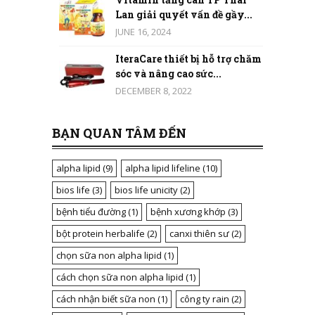
Lan giải quyết vấn đề gầy...
JUNE 16, 2024
IteraCare thiết bị hỗ trợ chăm
sóc và nâng cao sức...
DECEMBER 8, 2022
BẠN QUAN TÂM ĐẾN
alpha lipid
(9)
alpha lipid lifeline
(10)
bios life
(3)
bios life unicity
(2)
bệnh tiểu đường
(1)
bệnh xương khớp
(3)
bột protein herbalife
(2)
canxi thiên sư
(2)
chọn sữa non alpha lipid
(1)
cách chọn sữa non alpha lipid
(1)
cách nhận biết sữa non
(1)
công ty rain
(2)