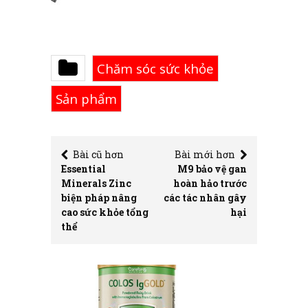
Chăm sóc sức khỏe
Sản phẩm
Bài cũ hơn
Bài mới hơn
Essential
M9 bảo vệ gan
Minerals Zinc
hoàn hảo trước
biện pháp nâng
các tác nhân gây
cao sức khỏe tổng
hại
thể