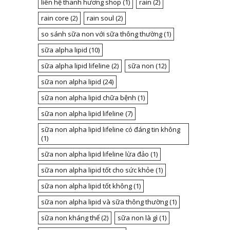
liên hệ thanh hương shop
(1)
rain
(2)
rain core
(2)
rain soul
(2)
so sánh sữa non với sữa thông thường
(1)
sữa alpha lipid
(10)
sữa alpha lipid lifeline
(2)
sữa non
(12)
sữa non alpha lipid
(24)
sữa non alpha lipid chữa bệnh
(1)
sữa non alpha lipid lifeline
(7)
sữa non alpha lipid lifeline có đáng tin không
(1)
sữa non alpha lipid lifeline lừa đảo
(1)
sữa non alpha lipid tốt cho sức khỏe
(1)
sữa non alpha lipid tốt không
(1)
sữa non alpha lipid và sữa thông thường
(1)
sữa non kháng thể
(2)
sữa non là gì
(1)