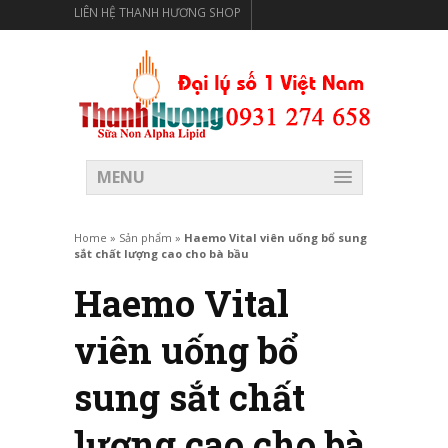
LIÊN HỆ THANH HƯƠNG SHOP
THANH HƯƠNG SHOP PHÂN PHỐI THỰC PHẨM CÓ LỢI
CHO SỨC KHỎE
MENU
Home
»
Sản phẩm
»
Haemo Vital viên uống bổ sung
sắt chất lượng cao cho bà bầu
Haemo Vital
viên uống bổ
sung sắt chất
lượng cao cho bà