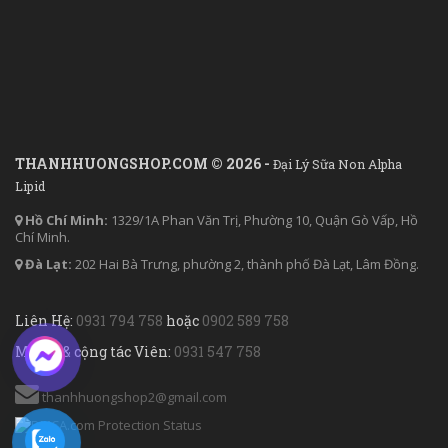
THANHHUONGSHOP.COM © 2026 -
Đại Lý Sữa Non Alpha
Lipid
Hồ Chí Minh:
1329/1A Phan Văn Trị, Phường 10, Quận Gò Vấp, Hồ
Chí Minh.
Đà Lạt:
202 Hai Bà Trưng, phường 2, thành phố Đà Lạt, Lâm Đồng.
Liên Hệ:
0931 794 758
hoặc
0902 589 758
Mua sỉ & cộng tác Viên:
0931 547 758
thanhhuongshop2@gmail.com