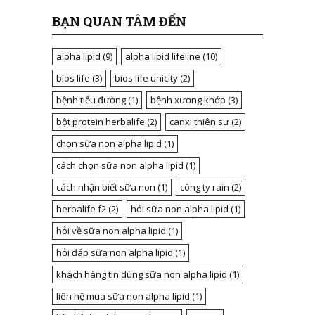
BẠN QUAN TÂM ĐẾN
alpha lipid
(9)
alpha lipid lifeline
(10)
bios life
(3)
bios life unicity
(2)
bệnh tiểu đường
(1)
bệnh xương khớp
(3)
bột protein herbalife
(2)
canxi thiên sư
(2)
chọn sữa non alpha lipid
(1)
cách chọn sữa non alpha lipid
(1)
cách nhận biết sữa non
(1)
công ty rain
(2)
herbalife f2
(2)
hỏi sữa non alpha lipid
(1)
hỏi về sữa non alpha lipid
(1)
hỏi đáp sữa non alpha lipid
(1)
khách hàng tin dùng sữa non alpha lipid
(1)
liên hệ mua sữa non alpha lipid
(1)