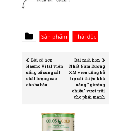
Sản phẩm
Thải độc
Bài cũ hơn
Bài mới hơn
Haemo Vital viên
Nhất Nam Dương
uống bổ sung sắt
XM viên uống hỗ
chất lượng cao
trợ cải thiện khả
cho bà bầu
năng “ giường
chiếu” vượt trội
cho phái mạnh