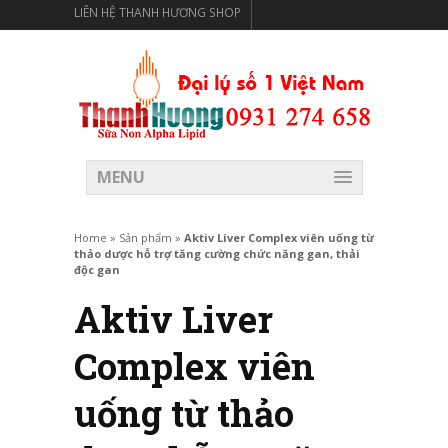
LIÊN HỆ THANH HƯƠNG SHOP
THANH HƯƠNG SHOP PHÂN PHỐI THỰC PHẨM CÓ LỢI
CHO SỨC KHỎE
MENU
Home
»
Sản phẩm
»
Aktiv Liver Complex viên uống từ
thảo dược hỗ trợ tăng cường chức năng gan, thải
độc gan
Aktiv Liver
Complex viên
uống từ thảo