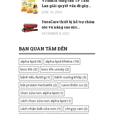
Vitamin tăng cân TP Thái
Lan giải quyết vấn đề gầy...
JUNE 16, 2024
IteraCare thiết bị hỗ trợ chăm
sóc và nâng cao sức...
DECEMBER 8, 2022
BẠN QUAN TÂM ĐẾN
alpha lipid
(9)
alpha lipid lifeline
(10)
bios life
(3)
bios life unicity
(2)
bệnh tiểu đường
(1)
bệnh xương khớp
(3)
bột protein herbalife
(2)
canxi thiên sư
(2)
chọn sữa non alpha lipid
(1)
cách chọn sữa non alpha lipid
(1)
cách nhận biết sữa non
(1)
công ty rain
(2)