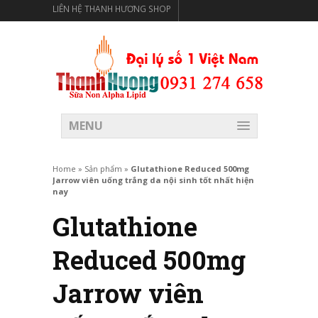
LIÊN HỆ THANH HƯƠNG SHOP
THANH HƯƠNG SHOP PHÂN PHỐI THỰC PHẨM CÓ LỢI
CHO SỨC KHỎE
MENU
Home
»
Sản phẩm
»
Glutathione Reduced 500mg
Jarrow viên uống trắng da nội sinh tốt nhất hiện
nay
Glutathione
Reduced 500mg
Jarrow viên