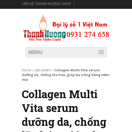
LIÊN HỆ THANH HƯƠNG SHOP
THANH HƯƠNG SHOP PHÂN PHỐI THỰC PHẨM CÓ LỢI
CHO SỨC KHỎE
MENU
Home
»
Sản phẩm
»
Collagen Multi Vita serum
dưỡng da, chống lão hóa, giúp da trắng hồng mềm
mại
Collagen Multi
Vita serum
dưỡng da, chống