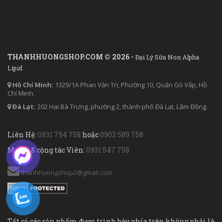
THANHHUONGSHOP.COM © 2026 -
Đại Lý Sữa Non Alpha
Lipid
Hồ Chí Minh:
1329/1A Phan Văn Trị, Phường 10, Quận Gò Vấp, Hồ
Chí Minh.
Đà Lạt:
202 Hai Bà Trưng, phường 2, thành phố Đà Lạt, Lâm Đồng.
Liên Hệ:
0931 794 758
hoặc
0902 589 758
Mua sỉ & cộng tác Viên:
0931 547 758
thanhhuongshop2@gmail.com
Tất cả các sản phẩm được trình bày phía trên không phải là