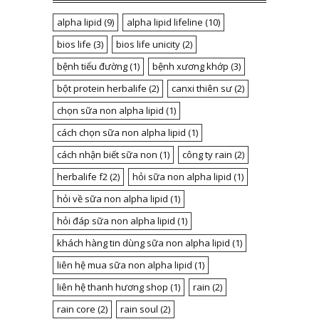
alpha lipid
(9)
alpha lipid lifeline
(10)
bios life
(3)
bios life unicity
(2)
bệnh tiểu đường
(1)
bệnh xương khớp
(3)
bột protein herbalife
(2)
canxi thiên sư
(2)
chọn sữa non alpha lipid
(1)
cách chọn sữa non alpha lipid
(1)
cách nhận biết sữa non
(1)
công ty rain
(2)
herbalife f2
(2)
hỏi sữa non alpha lipid
(1)
hỏi về sữa non alpha lipid
(1)
hỏi đáp sữa non alpha lipid
(1)
khách hàng tin dùng sữa non alpha lipid
(1)
liên hệ mua sữa non alpha lipid
(1)
liên hệ thanh hương shop
(1)
rain
(2)
rain core
(2)
rain soul
(2)