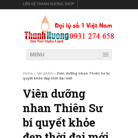
LIÊN HỆ THANH HƯƠNG SHOP
THANH HƯƠNG SHOP PHÂN PHỐI THỰC PHẨM CÓ LỢI
CHO SỨC KHỎE
MENU
Home
»
Sản phẩm
»
Viên dưỡng nhan Thiên Sư bí
quyết khỏe đẹp thời đại mới
Viên dưỡng
nhan Thiên Sư
bí quyết khỏe
đẹp thời đại mới