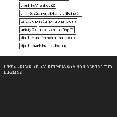
thanh hương shop
(2)
tìm hiểu sữa non alpha lipid lifeline
(1)
tại sao chọn sữa non alpha lipid
(1)
unicity
(2)
unicity chính hãng
(2)
địa chỉ mua sữa non alpha lipid
(1)
địa chỉ thanh hương shop
(1)
LIKE ĐỂ NHẬN ƯU ĐÃI KHI MUA SỮA NON ALPHA LIPID
LIFELINE