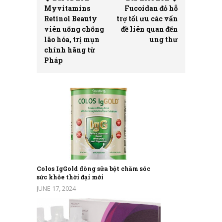
Myvitamins
Fucoidan đỏ hỗ
Retinol Beauty
trợ tối ưu các vấn
viên uống chống
đề liên quan đến
lão hóa, trị mụn
ung thư
chính hãng từ
Pháp
Colos IgGold dòng sữa bột chăm sóc
sức khỏe thời đại mới
JUNE 17, 2024