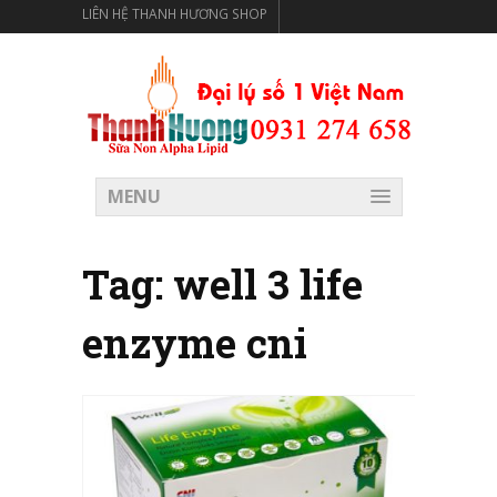
LIÊN HỆ THANH HƯƠNG SHOP
THANH HƯƠNG SHOP PHÂN PHỐI THỰC PHẨM CÓ LỢI
CHO SỨC KHỎE
MENU
Tag:
well 3 life
enzyme cni