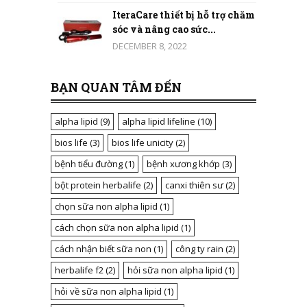
IteraCare thiết bị hỗ trợ chăm
sóc và nâng cao sức...
DECEMBER 8, 2022
BẠN QUAN TÂM ĐẾN
alpha lipid
(9)
alpha lipid lifeline
(10)
bios life
(3)
bios life unicity
(2)
bệnh tiểu đường
(1)
bệnh xương khớp
(3)
bột protein herbalife
(2)
canxi thiên sư
(2)
chọn sữa non alpha lipid
(1)
cách chọn sữa non alpha lipid
(1)
cách nhận biết sữa non
(1)
công ty rain
(2)
herbalife f2
(2)
hỏi sữa non alpha lipid
(1)
hỏi về sữa non alpha lipid
(1)