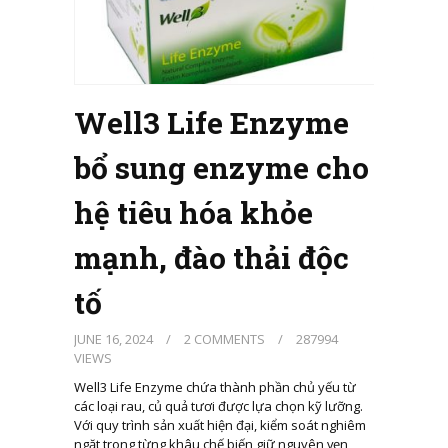
Well3 Life Enzyme
bổ sung enzyme cho
hệ tiêu hóa khỏe
mạnh, đào thải độc
tố
JUNE 16, 2024
/
2 COMMENTS
/
287994
VIEWS
Well3 Life Enzyme chứa thành phần chủ yếu từ
các loại rau, củ quả tươi được lựa chọn kỹ lưỡng.
Với quy trình sản xuất hiện đại, kiểm soát nghiêm
ngặt trong từng khâu chế biến giữ nguyên vẹn