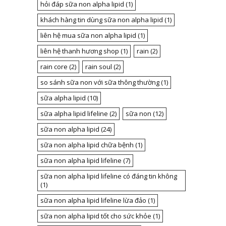
hỏi đáp sữa non alpha lipid
(1)
khách hàng tin dùng sữa non alpha lipid
(1)
liên hệ mua sữa non alpha lipid
(1)
liên hệ thanh hương shop
(1)
rain
(2)
rain core
(2)
rain soul
(2)
so sánh sữa non với sữa thông thường
(1)
sữa alpha lipid
(10)
sữa alpha lipid lifeline
(2)
sữa non
(12)
sữa non alpha lipid
(24)
sữa non alpha lipid chữa bệnh
(1)
sữa non alpha lipid lifeline
(7)
sữa non alpha lipid lifeline có đáng tin không
(1)
sữa non alpha lipid lifeline lừa đảo
(1)
sữa non alpha lipid tốt cho sức khỏe
(1)