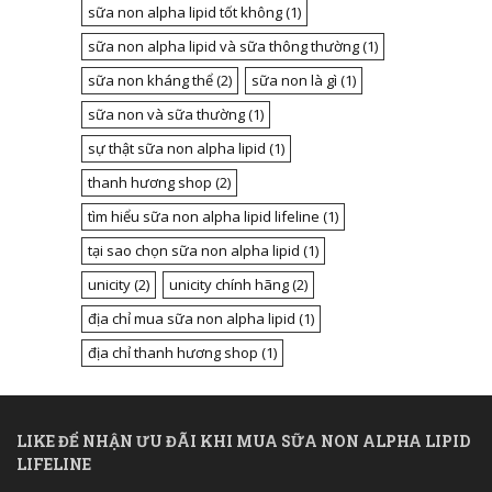
sữa non alpha lipid tốt không
(1)
sữa non alpha lipid và sữa thông thường
(1)
sữa non kháng thể
(2)
sữa non là gì
(1)
sữa non và sữa thường
(1)
sự thật sữa non alpha lipid
(1)
thanh hương shop
(2)
tìm hiểu sữa non alpha lipid lifeline
(1)
tại sao chọn sữa non alpha lipid
(1)
unicity
(2)
unicity chính hãng
(2)
địa chỉ mua sữa non alpha lipid
(1)
địa chỉ thanh hương shop
(1)
LIKE ĐỂ NHẬN ƯU ĐÃI KHI MUA SỮA NON ALPHA LIPID
LIFELINE