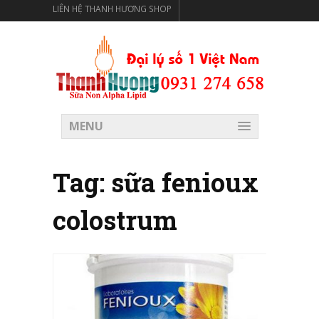
LIÊN HỆ THANH HƯƠNG SHOP
THANH HƯƠNG SHOP PHÂN PHỐI THỰC PHẨM CÓ LỢI
CHO SỨC KHỎE
MENU
Tag:
sữa fenioux
colostrum