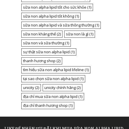
sữa non alpha lipid tốt cho sức khỏe
(1)
sữa non alpha lipid tốt không
(1)
sữa non alpha lipid và sữa thông thường
(1)
sữa non kháng thể
(2)
sữa non là gì
(1)
sữa non và sữa thường
(1)
sự thật sữa non alpha lipid
(1)
thanh hương shop
(2)
tìm hiểu sữa non alpha lipid lifeline
(1)
tại sao chọn sữa non alpha lipid
(1)
unicity
(2)
unicity chính hãng
(2)
địa chỉ mua sữa non alpha lipid
(1)
địa chỉ thanh hương shop
(1)
LIKE ĐỂ NHẬN ƯU ĐÃI KHI MUA SỮA NON ALPHA LIPID