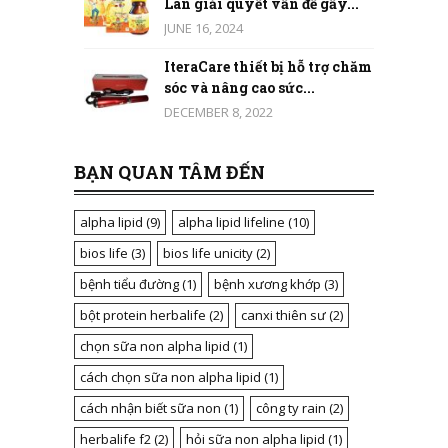
Lan giải quyết vấn đề gầy...
JUNE 16, 2024
IteraCare thiết bị hỗ trợ chăm
sóc và nâng cao sức...
DECEMBER 8, 2022
BẠN QUAN TÂM ĐẾN
alpha lipid
(9)
alpha lipid lifeline
(10)
bios life
(3)
bios life unicity
(2)
bệnh tiểu đường
(1)
bệnh xương khớp
(3)
bột protein herbalife
(2)
canxi thiên sư
(2)
chọn sữa non alpha lipid
(1)
cách chọn sữa non alpha lipid
(1)
cách nhận biết sữa non
(1)
công ty rain
(2)
herbalife f2
(2)
hỏi sữa non alpha lipid
(1)