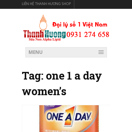
LIÊN HỆ THANH HƯƠNG SHOP
THANH HƯƠNG SHOP PHÂN PHỐI THỰC PHẨM CÓ LỢI
CHO SỨC KHỎE
MENU
Tag:
one 1 a day
women’s