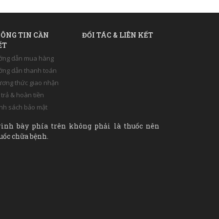
ÔNG TIN CẦN
ĐỐI TÁC & LIÊN KẾT
ẾT
ớng dẫn mua hàng
ng dẫn thanh toán
ơng thức giao nhận
 trả & hoàn tiền
nh sách bảo mật
rình bày phía trên không phải là thuốc nên
uốc chữa bệnh.