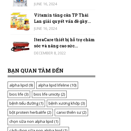
JUNE 16, 2024
Vitamin tăng cân TP Thái
Lan giải quyết vấn đề gầy...
JUNE 16, 2024
IteraCare thiết bị hỗ trợ chăm
sóc và nâng cao sức...
DECEMBER 8, 2022
BẠN QUAN TÂM ĐẾN
alpha lipid
(9)
alpha lipid lifeline
(10)
bios life
(3)
bios life unicity
(2)
bệnh tiểu đường
(1)
bệnh xương khớp
(3)
bột protein herbalife
(2)
canxi thiên sư
(2)
chọn sữa non alpha lipid
(1)
cách chọn sữa non alpha lipid
(1)