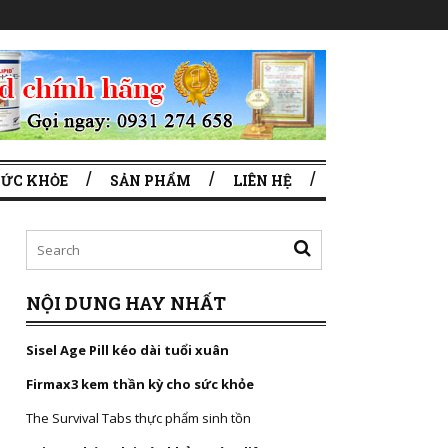
SỨC KHỎE
SẢN PHẨM
LIÊN HỆ
NỘI DUNG HAY NHẤT
Sisel Age Pill kéo dài tuổi xuân
Firmax3 kem thần kỳ cho sức khỏe
The Survival Tabs thực phẩm sinh tồn