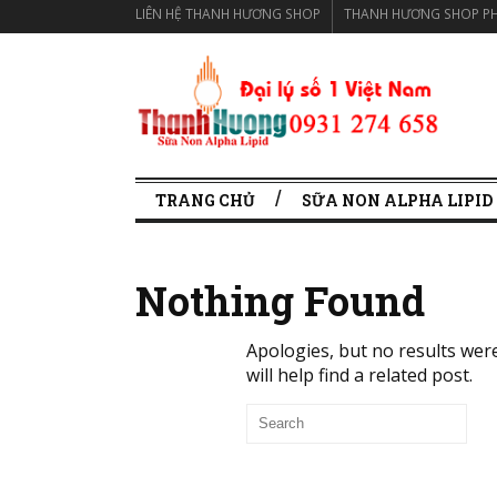
LIÊN HỆ THANH HƯƠNG SHOP
THANH HƯƠNG SHOP PH
TRANG CHỦ
SỮA NON ALPHA LIPID
Nothing Found
Apologies, but no results wer
will help find a related post.