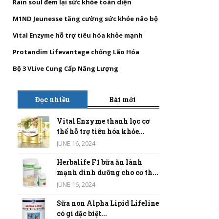
Rain soul đem lại sức khỏe toàn diện
M1ND Jeunesse tăng cường sức khỏe não bộ
Vital Enzyme hỗ trợ tiêu hóa khỏe mạnh
Protandim Lifevantage chống Lão Hóa
Bộ 3 VLive Cung Cấp Năng Lượng
Đọc nhiều
Bài mới
Vital Enzyme thanh lọc cơ
thể hỗ trợ tiêu hóa khỏe...
JUNE 16, 2024
Herbalife F1 bữa ăn lành
mạnh dinh dưỡng cho cơ th...
JUNE 16, 2024
Sữa non Alpha Lipid Lifeline
có gì đặc biệt...