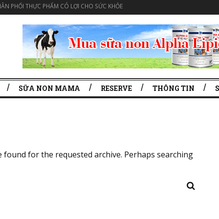
ÂN PHỐI THỰC PHẨM CÓ LỢI CHO SỨC KHỎE
SỮA NON MAMA
RESERVE
THÔNG TIN
e found for the requested archive. Perhaps searching