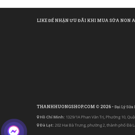
LIKE ĐỂ NHẬN ƯU ĐÃI KHI MUA SỮA NON A
THANHHUONGSHOP.COM © 2026 -
Đại Lý Sữa
Hồ Chí Minh:
1329/1A Phan Văn Trị, Phường 10, Quậ
Đà Lạt:
202 Hai Bà Trưng, phường 2, thành phố Đà L