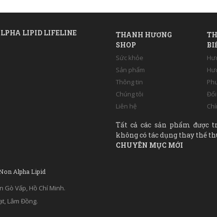
LPHA LIPID LIFELINE
THANH HƯƠNG
TH
SHOP
BI
Sức khỏe
Hư
Sản phẩm
Hướ
Thông tin
Phư
Chúng tôi
Đổi
Liên hệ
Chí
Tất cả các sản phẩm được t
không có tác dụng thay thế th
CHUYÊN MỤC MỚI
 Non Alpha Lipid
n Gò Vấp, Hồ Chí Minh.
ạt, Lâm Đồng.