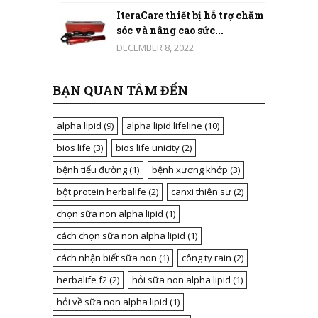
IteraCare thiết bị hỗ trợ chăm
sóc và nâng cao sức...
DECEMBER 8, 2022
BẠN QUAN TÂM ĐẾN
alpha lipid
(9)
alpha lipid lifeline
(10)
bios life
(3)
bios life unicity
(2)
bệnh tiểu đường
(1)
bệnh xương khớp
(3)
bột protein herbalife
(2)
canxi thiên sư
(2)
chọn sữa non alpha lipid
(1)
cách chọn sữa non alpha lipid
(1)
cách nhận biết sữa non
(1)
công ty rain
(2)
herbalife f2
(2)
hỏi sữa non alpha lipid
(1)
hỏi về sữa non alpha lipid
(1)