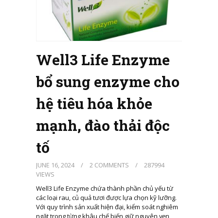
Well3 Life Enzyme
bổ sung enzyme cho
hệ tiêu hóa khỏe
mạnh, đào thải độc
tố
JUNE 16, 2024
/
2 COMMENTS
/
287994
VIEWS
Well3 Life Enzyme chứa thành phần chủ yếu từ
các loại rau, củ quả tươi được lựa chọn kỹ lưỡng.
Với quy trình sản xuất hiện đại, kiểm soát nghiêm
ngặt trong từng khâu chế biến giữ nguyên vẹn