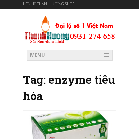
LIÊN HỆ THANH HƯƠNG SHOP
THANH HƯƠNG SHOP PHÂN PHỐI THỰC PHẨM CÓ LỢI
CHO SỨC KHỎE
MENU
Tag:
enzyme tiêu
hóa