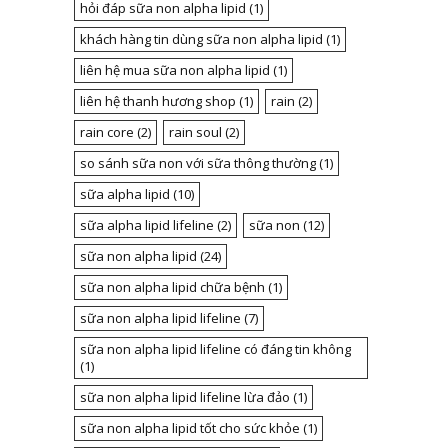
hỏi đáp sữa non alpha lipid
(1)
khách hàng tin dùng sữa non alpha lipid
(1)
liên hệ mua sữa non alpha lipid
(1)
liên hệ thanh hương shop
(1)
rain
(2)
rain core
(2)
rain soul
(2)
so sánh sữa non với sữa thông thường
(1)
sữa alpha lipid
(10)
sữa alpha lipid lifeline
(2)
sữa non
(12)
sữa non alpha lipid
(24)
sữa non alpha lipid chữa bệnh
(1)
sữa non alpha lipid lifeline
(7)
sữa non alpha lipid lifeline có đáng tin không
(1)
sữa non alpha lipid lifeline lừa đảo
(1)
sữa non alpha lipid tốt cho sức khỏe
(1)