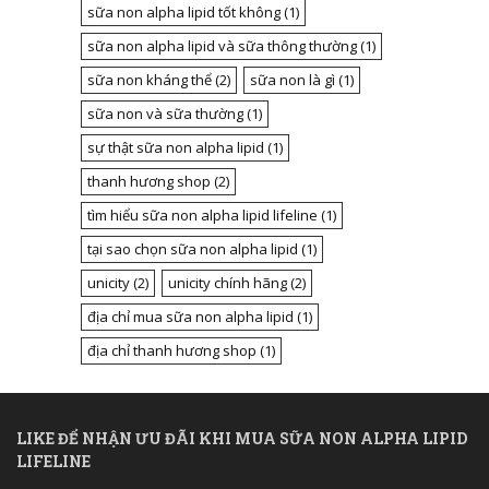
sữa non alpha lipid tốt không
(1)
sữa non alpha lipid và sữa thông thường
(1)
sữa non kháng thể
(2)
sữa non là gì
(1)
sữa non và sữa thường
(1)
sự thật sữa non alpha lipid
(1)
thanh hương shop
(2)
tìm hiểu sữa non alpha lipid lifeline
(1)
tại sao chọn sữa non alpha lipid
(1)
unicity
(2)
unicity chính hãng
(2)
địa chỉ mua sữa non alpha lipid
(1)
địa chỉ thanh hương shop
(1)
LIKE ĐỂ NHẬN ƯU ĐÃI KHI MUA SỮA NON ALPHA LIPID
LIFELINE