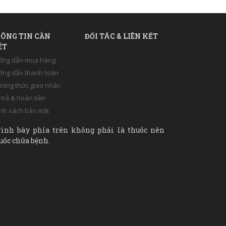
ÔNG TIN CẦN
ĐỐI TÁC & LIÊN KẾT
ẾT
ớng dẫn mua hàng
ng dẫn thanh toán
ơng thức giao nhận
 trả & hoàn tiền
nh sách bảo mật
rình bày phía trên không phải là thuốc nên
uốc chữa bệnh.