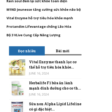
Rain soul đem lại sức khỏe toàn diện
M1ND Jeunesse tăng cường sức khỏe não bộ
Vital Enzyme hỗ trợ tiêu hóa khỏe mạnh
Protandim Lifevantage chống Lão Hóa
Bộ 3 VLive Cung Cấp Năng Lượng
Đọc nhiều
Bài mới
Vital Enzyme thanh lọc cơ
thể hỗ trợ tiêu hóa khỏe...
JUNE 16, 2024
Herbalife F1 bữa ăn lành
mạnh dinh dưỡng cho cơ th...
JUNE 16, 2024
Sữa non Alpha Lipid Lifeline
có gì đặc biệt...