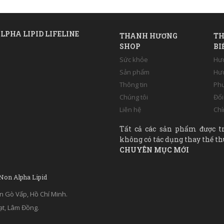
LPHA LIPID LIFELINE
THANH HƯƠNG
TH
SHOP
BI
Sức khỏe
Hư
Sản phẩm
Hướ
Thông tin
Phư
Chúng tôi
Đổi
Liên hệ
Chí
Tất cả các sản phẩm được t
không có tác dụng thay thế th
CHUYÊN MỤC MỚI
 Non Alpha Lipid
n Gò Vấp, Hồ Chí Minh.
ạt, Lâm Đồng.