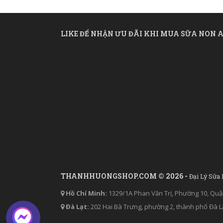
LIKE ĐỂ NHẬN ƯU ĐÃI KHI MUA SỮA NON A
THANHHUONGSHOP.COM © 2026 -
Đại Lý Sữa
Hồ Chí Minh:
1329/1A Phan Văn Trị, Phường 10, Quậ
Đà Lạt:
202 Hai Bà Trưng, phường 2, thành phố Đà L