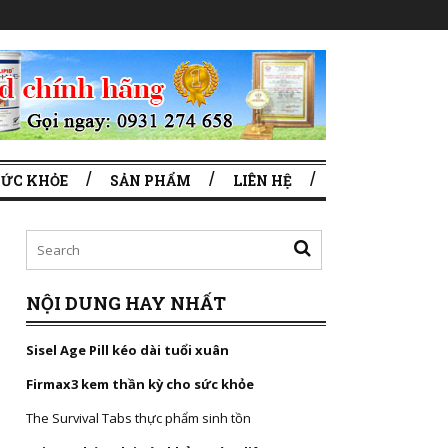
SỨC KHỎE
SẢN PHẨM
LIÊN HỆ
NỘI DUNG HAY NHẤT
Sisel Age Pill kéo dài tuổi xuân
Firmax3 kem thần kỳ cho sức khỏe
The Survival Tabs thực phẩm sinh tồn