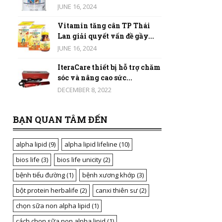
JUNE 16, 2024
Vitamin tăng cân TP Thái
Lan giải quyết vấn đề gầy...
JUNE 16, 2024
IteraCare thiết bị hỗ trợ chăm
sóc và nâng cao sức...
DECEMBER 8, 2022
BẠN QUAN TÂM ĐẾN
alpha lipid
(9)
alpha lipid lifeline
(10)
bios life
(3)
bios life unicity
(2)
bệnh tiểu đường
(1)
bệnh xương khớp
(3)
bột protein herbalife
(2)
canxi thiên sư
(2)
chọn sữa non alpha lipid
(1)
cách chọn sữa non alpha lipid
(1)