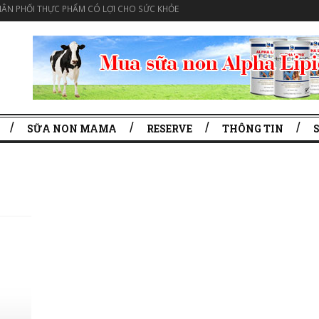
ÂN PHỐI THỰC PHẨM CÓ LỢI CHO SỨC KHỎE
SỮA NON MAMA
RESERVE
THÔNG TIN