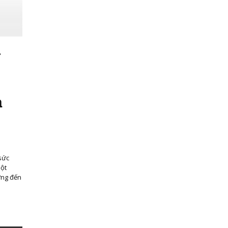
g
ả
sức
bột
ởng đến