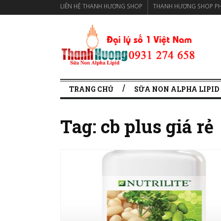
LIÊN HỆ THANH HƯƠNG SHOP
THANH HƯƠNG SHOP PH
TRANG CHỦ
SỮA NON ALPHA LIPID
Tag:
cb plus giá rẻ