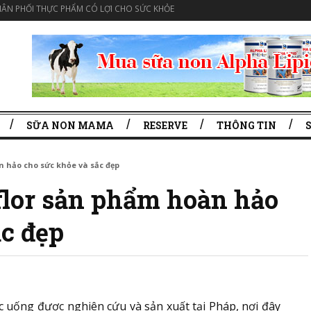
ÂN PHỐI THỰC PHẨM CÓ LỢI CHO SỨC KHỎE
SỮA NON MAMA
RESERVE
THÔNG TIN
 hảo cho sức khỏe và sắc đẹp
flor sản phẩm hoàn hảo
ắc đẹp
c uống được nghiên cứu và sản xuất tại Pháp, nơi đây