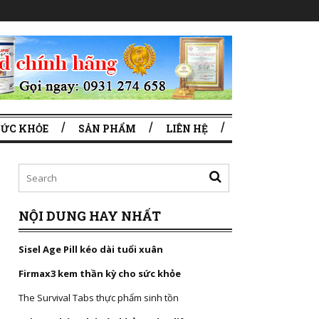
SỨC KHỎE
SẢN PHẨM
LIÊN HỆ
NỘI DUNG HAY NHẤT
Sisel Age Pill kéo dài tuổi xuân
Firmax3 kem thần kỳ cho sức khỏe
The Survival Tabs thực phẩm sinh tồn