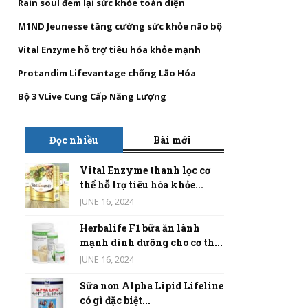
Rain soul đem lại sức khỏe toàn diện
M1ND Jeunesse tăng cường sức khỏe não bộ
Vital Enzyme hỗ trợ tiêu hóa khỏe mạnh
Protandim Lifevantage chống Lão Hóa
Bộ 3 VLive Cung Cấp Năng Lượng
Đọc nhiều
Bài mới
Vital Enzyme thanh lọc cơ
thể hỗ trợ tiêu hóa khỏe...
JUNE 16, 2024
Herbalife F1 bữa ăn lành
mạnh dinh dưỡng cho cơ th...
JUNE 16, 2024
Sữa non Alpha Lipid Lifeline
có gì đặc biệt...