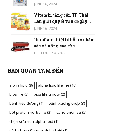
JUNE 16, 2024
Vitamin tăng cân TP Thái
Lan giải quyết vấn đề gầy...
JUNE 16, 2024
IteraCare thiết bị hỗ trợ chăm
sóc và nâng cao sức...
DECEMBER 8, 2022
BẠN QUAN TÂM ĐẾN
alpha lipid
(9)
alpha lipid lifeline
(10)
bios life
(3)
bios life unicity
(2)
bệnh tiểu đường
(1)
bệnh xương khớp
(3)
bột protein herbalife
(2)
canxi thiên sư
(2)
chọn sữa non alpha lipid
(1)
cách chọn sữa non alpha lipid
(1)