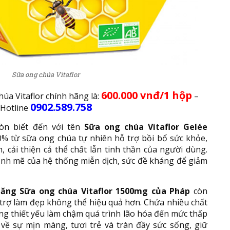
Sữa ong chúa Vitaflor
600.000 vnđ/1 hộp
úa Vitaflor chính hãng là:
–
0902.589.758
Hotline
còn biết đến với tên
Sữa ong chúa Vitaflor Gelée
% từ sữa ong chúa tự nhiên hỗ trợ bồi bổ sức khỏe,
 cải thiện cả thể chất lẫn tinh thần của người dùng.
ạnh mẽ của hệ thống miễn dịch, sức đề kháng để giảm
ăng Sữa ong chúa Vitaflor 1500mg của Pháp
còn
 trợ làm đẹp không thể hiệu quả hơn. Chứa nhiều chất
g thiết yếu làm chậm quá trình lão hóa đến mức thấp
i về sự mịn màng, tươi trẻ và tràn đầy sức sống, giữ