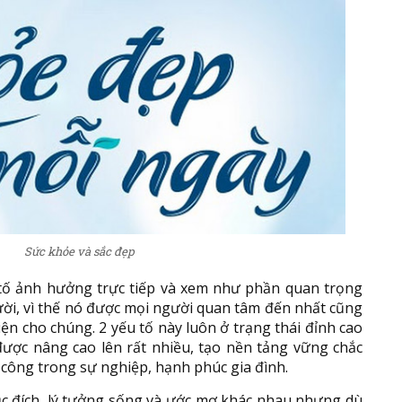
Sức khỏe và sắc đẹp
u tố ảnh hưởng trực tiếp và xem như phần quan trọng
ười, vì thế nó được mọi người quan tâm đến nhất cũng
ện cho chúng. 2 yếu tố này luôn ở trạng thái đỉnh cao
được nâng cao lên rất nhiều, tạo nền tảng vững chắc
 công trong sự nghiệp, hạnh phúc gia đình.
ục đích, lý tưởng sống và ước mơ khác nhau nhưng dù