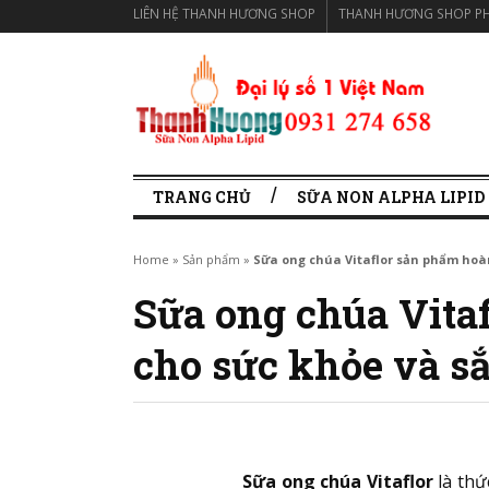
LIÊN HỆ THANH HƯƠNG SHOP
THANH HƯƠNG SHOP PH
TRANG CHỦ
SỮA NON ALPHA LIPID
Home
»
Sản phẩm
»
Sữa ong chúa Vitaflor sản phẩm hoàn
Sữa ong chúa Vita
cho sức khỏe và s
Sữa ong chúa Vitaflor
là thứ