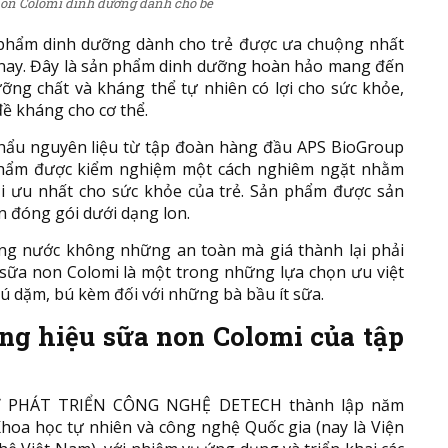
on Colomi dinh dưỡng dành cho bé
 phẩm dinh dưỡng dành cho trẻ được ưa chuộng nhất
n nay. Đây là sản phẩm dinh dưỡng hoàn hảo mang đến
ng chất và kháng thể tự nhiên có lợi cho sức khỏe,
ề kháng cho cơ thể.
hẩu nguyên liệu từ tập đoàn hàng đầu APS BioGroup
phẩm được kiểm nghiệm một cách nghiêm ngặt nhằm
tối ưu nhất cho sức khỏe của trẻ. Sản phẩm được sản
n đóng gói dưới dạng lon.
ng nước không những an toàn mà giá thành lại phải
i sữa non Colomi là một trong những lựa chọn ưu việt
ú dặm, bú kèm đối với những bà bầu ít sữa.
ng hiệu sữa non Colomi của tập
 PHÁT TRIỂN CÔNG NGHỆ DETECH thành lập năm
hoa học tự nhiên và công nghệ Quốc gia (nay là Viện