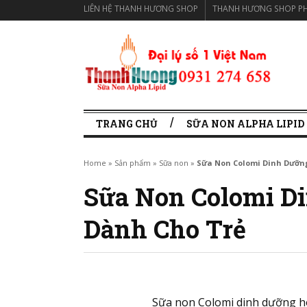
LIÊN HỆ THANH HƯƠNG SHOP
THANH HƯƠNG SHOP PH
TRANG CHỦ
SỮA NON ALPHA LIPID
Home
»
Sản phẩm
»
Sữa non
»
Sữa Non Colomi Dinh Dưỡn
Sữa Non Colomi D
Dành Cho Trẻ
Sữa non Colomi dinh dưỡng h