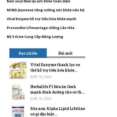
Rain soul đem lại sức khỏe toàn diện
M1ND Jeunesse tăng cường sức khỏe não bộ
Vital Enzyme hỗ trợ tiêu hóa khỏe mạnh
Protandim Lifevantage chống Lão Hóa
Bộ 3 VLive Cung Cấp Năng Lượng
Đọc nhiều
Bài mới
Vital Enzyme thanh lọc cơ
thể hỗ trợ tiêu hóa khỏe...
JUNE 16, 2024
Herbalife F1 bữa ăn lành
mạnh dinh dưỡng cho cơ th...
JUNE 16, 2024
Sữa non Alpha Lipid Lifeline
có gì đặc biệt...