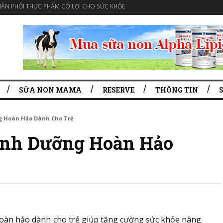
ÂN PHỐI THỰC PHẨM CÓ LỢI CHO SỨC KHỎE
SỮA NON MAMA
RESERVE
THÔNG TIN
g Hoàn Hảo Dành Cho Trẻ
inh Dưỡng Hoàn Hảo
oàn hảo dành cho trẻ giúp tăng cường sức khỏe nâng