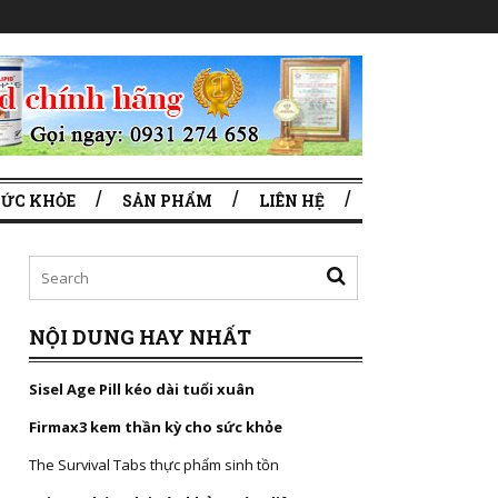
SỨC KHỎE
SẢN PHẨM
LIÊN HỆ
NỘI DUNG HAY NHẤT
Sisel Age Pill kéo dài tuổi xuân
Firmax3 kem thần kỳ cho sức khỏe
The Survival Tabs thực phẩm sinh tồn