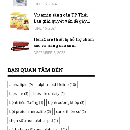
JUNE 16, 2024
Vitamin tăng cân TP Thái
Lan giải quyết vấn đề gầy...
JUNE 16, 2024
IteraCare thiết bị hỗ trợ chăm
sóc và nâng cao sức...
DECEMBER 8, 2022
BẠN QUAN TÂM ĐẾN
alpha lipid
(9)
alpha lipid lifeline
(10)
bios life
(3)
bios life unicity
(2)
bệnh tiểu đường
(1)
bệnh xương khớp
(3)
bột protein herbalife
(2)
canxi thiên sư
(2)
chọn sữa non alpha lipid
(1)
cách chọn sữa non alpha lipid
(1)