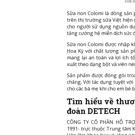
Sữa n
Sữa non Colomi là dòng sản
trên thị trường sữa Việt hiệ
cho người sử dụng nguồn dưỡ
tăng cường hệ miễn dịch sức đ
Sữa non Colomi được nhập k
Hoa Kỳ với chất lượng sản 
mang lại an toàn và lợi ích 
xuất theo dạng bột và viên né
Sản phẩm được đóng gói tro
chăng. Với tác dụng tuyệt vờ
cho các bà mẹ khi cho em bé b
Tìm hiểu về thươ
đoàn DETECH
CÔNG TY CỔ PHẦN HỖ TRỢ
1991- trực thuộc Trung tâm K