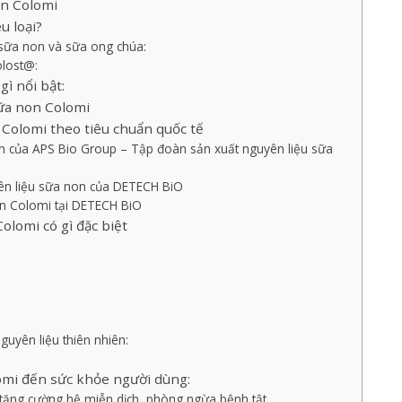
on Colomi
u loại?
sữa non và sữa ong chúa:
lost@:
ì nổi bật:
ữa non Colomi
 Colomi theo tiêu chuẩn quốc tế
on của APS Bio Group – Tập đoàn sản xuất nguyên liệu sữa
ên liệu sữa non của DETECH BiO
on Colomi tại DETECH BiO
lomi có gì đặc biệt
guyên liệu thiên nhiên:
omi đến sức khỏe người dùng:
tăng cường hệ miễn dịch, phòng ngừa bệnh tật