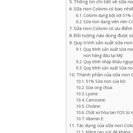
Thông tin chi tiết về sữa n
Sữa non Colomi có bao nhiê
Colomi dạng bột với 51% 
Sữa non dạng viên nén Co
Sữa non Colomi có ưu điểm g
Đối tượng nào dùng được s
Quy trình sản xuất sữa non
Quy trình sản xuất sữa n
non hàng đầu tại Mỹ:
Quy trình nhập khẩu nguy
Quy trình sản xuất Sữa n
Thành phần của sữa non Co
51% Sữa non của bò:
Sữa ong chúa:
Lysine:
Carnosine:
Choline:
Chất xơ hòa tan FOS từ n
Vitamin E:
Tác dụng của sữa non Col
Nâng cao sức đề kháng, 