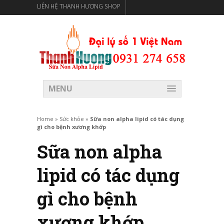
LIÊN HỆ THANH HƯƠNG SHOP
THANH HƯƠNG SHOP PHÂN PHỐI THỰC PHẨM CÓ LỢI
CHO SỨC KHỎE
MENU
Home
»
Sức khỏe
»
Sữa non alpha lipid có tác dụng
gì cho bệnh xương khớp
Sữa non alpha
lipid có tác dụng
gì cho bệnh
xương khớp