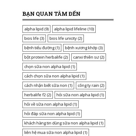
BẠN QUAN TÂM ĐẾN
alpha lipid
(9)
alpha lipid lifeline
(10)
bios life
(3)
bios life unicity
(2)
bệnh tiểu đường
(1)
bệnh xương khớp
(3)
bột protein herbalife
(2)
canxi thiên sư
(2)
chọn sữa non alpha lipid
(1)
cách chọn sữa non alpha lipid
(1)
cách nhận biết sữa non
(1)
công ty rain
(2)
herbalife f2
(2)
hỏi sữa non alpha lipid
(1)
hỏi về sữa non alpha lipid
(1)
hỏi đáp sữa non alpha lipid
(1)
khách hàng tin dùng sữa non alpha lipid
(1)
liên hệ mua sữa non alpha lipid
(1)