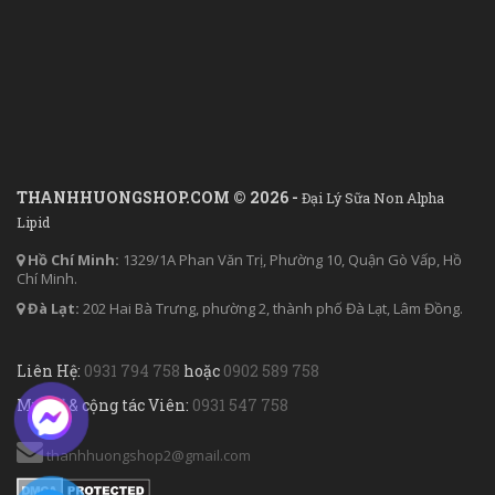
THANHHUONGSHOP.COM © 2026 -
Đại Lý Sữa Non Alpha
Lipid
Hồ Chí Minh:
1329/1A Phan Văn Trị, Phường 10, Quận Gò Vấp, Hồ
Chí Minh.
Đà Lạt:
202 Hai Bà Trưng, phường 2, thành phố Đà Lạt, Lâm Đồng.
Liên Hệ:
0931 794 758
hoặc
0902 589 758
Mua sỉ & cộng tác Viên:
0931 547 758
thanhhuongshop2@gmail.com