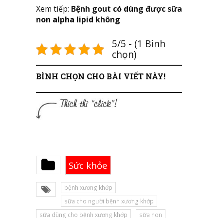
Xem tiếp:
Bệnh gout có dùng được sữa
non alpha lipid không
5/5 - (1 Bình
chọn)
BÌNH CHỌN CHO BÀI VIẾT NÀY!
Sức khỏe
bệnh xương khớp
sữa cho người bệnh xương khớp
sữa dùng cho bệnh xương khớp
sữa non