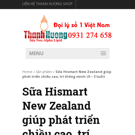
LIÊN HỆ THANH HƯƠNG SHOP
THANH HƯƠNG SHOP PHÂN PHỐI THỰC PHẨM CÓ LỢI
CHO SỨC KHỎE
MENU
Home
»
Sản phẩm
»
Sữa Hismart New Zealand giúp
phát triển chiều cao, trí thông minh (0 – 3 tuổi)
Sữa Hismart
New Zealand
giúp phát triển
chiều cao, trí