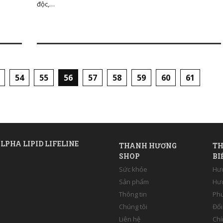
độc,…
54
55
56
57
58
59
60
61
LPHA LIPID LIFELINE
THANH HƯƠNG
TH
SHOP
BI
Sức khỏe
Hư
Sản phẩm
Hướ
Thông tin
Phư
Chúng tôi
Đổi
Liên hệ
Chí