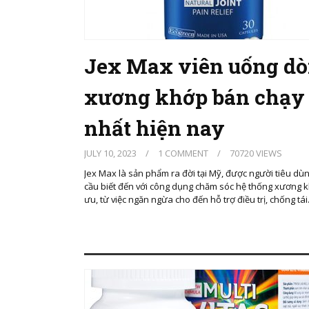
Jex Max viên uống d
xương khớp bán chạy
nhất hiện nay
JULY 10, 2023
/
1 COMMENT
/
70720 VIEWS
Jex Max là sản phẩm ra đời tại Mỹ, được người tiêu dù
cầu biết đến với công dụng chăm sóc hệ thống xương k
ưu, từ việc ngăn ngừa cho đến hỗ trợ điều trị, chống tá