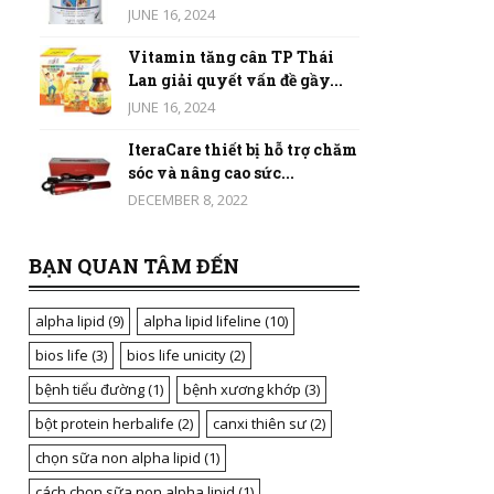
JUNE 16, 2024
Vitamin tăng cân TP Thái
Lan giải quyết vấn đề gầy...
JUNE 16, 2024
IteraCare thiết bị hỗ trợ chăm
sóc và nâng cao sức...
DECEMBER 8, 2022
BẠN QUAN TÂM ĐẾN
alpha lipid
(9)
alpha lipid lifeline
(10)
bios life
(3)
bios life unicity
(2)
bệnh tiểu đường
(1)
bệnh xương khớp
(3)
bột protein herbalife
(2)
canxi thiên sư
(2)
chọn sữa non alpha lipid
(1)
cách chọn sữa non alpha lipid
(1)