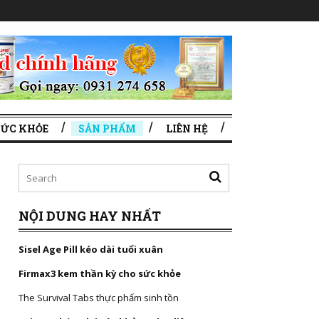
SỨC KHỎE
SẢN PHẨM
LIÊN HỆ
NỘI DUNG HAY NHẤT
Sisel Age Pill kéo dài tuổi xuân
Firmax3 kem thần kỳ cho sức khỏe
The Survival Tabs thực phẩm sinh tồn