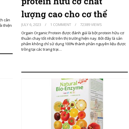
protein hữu cơ chất
lượng cao cho cơ thể
ch cân
JULY 6, 2023
/
1 COMMENT
/
72389 VIEWS
ải thiện
Orgain Organic Protein được đánh giá là bột protein hữu cơ
thuần chay tốt nhất trên thị trường hiện nay. Bởi đây là sản
phẩm không chỉ sử dụng 100% thành phần nguyên liệu được
trồng tại các trang trại…