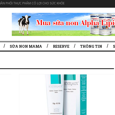
ÂN PHỐI THỰC PHẨM CÓ LỢI CHO SỨC KHỎE
SỮA NON MAMA
RESERVE
THÔNG TIN