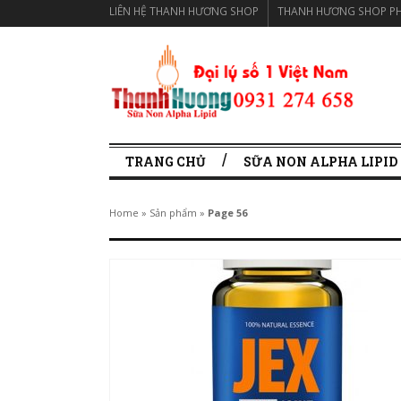
LIÊN HỆ THANH HƯƠNG SHOP
THANH HƯƠNG SHOP PH
TRANG CHỦ
SỮA NON ALPHA LIPID
Home
»
Sản phẩm
»
Page 56