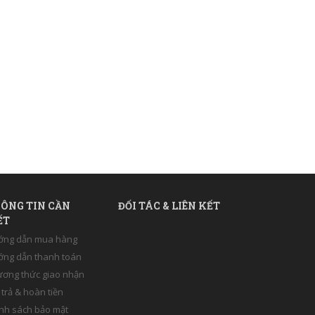
ÔNG TIN CẦN
ĐỐI TÁC & LIÊN KẾT
ẾT
ớng dẫn mua hàng
ng dẫn thanh toán
ơng thức giao nhận
 trả & hoàn tiền
nh sách bảo mật