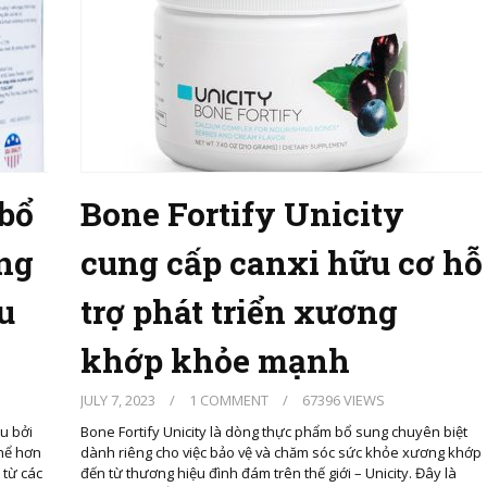
 bổ
Bone Fortify Unicity
ng
cung cấp canxi hữu cơ hỗ
u
trợ phát triển xương
khớp khỏe mạnh
JULY 7, 2023
/
1 COMMENT
/
67396 VIEWS
u bởi
Bone Fortify Unicity là dòng thực phẩm bổ sung chuyên biệt
thể hơn
dành riêng cho việc bảo vệ và chăm sóc sức khỏe xương khớp
 từ các
đến từ thương hiệu đình đám trên thế giới – Unicity. Đây là