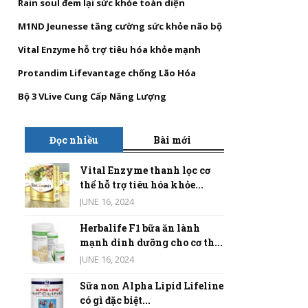
Rain soul đem lại sức khỏe toàn diện
M1ND Jeunesse tăng cường sức khỏe não bộ
Vital Enzyme hỗ trợ tiêu hóa khỏe mạnh
Protandim Lifevantage chống Lão Hóa
Bộ 3 VLive Cung Cấp Năng Lượng
Đọc nhiều
Bài mới
Vital Enzyme thanh lọc cơ
thể hỗ trợ tiêu hóa khỏe...
JUNE 16, 2024
Herbalife F1 bữa ăn lành
mạnh dinh dưỡng cho cơ th...
JUNE 16, 2024
Sữa non Alpha Lipid Lifeline
có gì đặc biệt...