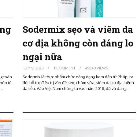
òng
Sodermix sẹo và viêm da
cơ địa không còn đáng lo
ngại nữa
JULY 9, 2023
/
1 COMMENT
/
49540 VIEWS
ng toàn
Sodermix là thực phẩm chức năng dạng kem đến từ Pháp, ra
hớp tối
đời hỗ trợ điều trị vấn đề sẹo, chàm sữa, viêm da cơ địa, bệnh
i…
da liễu. Vào Việt Nam chúng ta vào năm 2018, đã và đang…