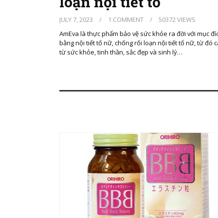
loạn nội tiết tố
JULY 7, 2023
/
1 COMMENT
/
50372 VIEWS
AmEva là thực phẩm bảo vệ sức khỏe ra đời với mục đí
bằng nội tiết tố nữ, chống rối loạn nội tiết tố nữ, từ đó c
từ sức khỏe, tinh thần, sắc đẹp và sinh lý…