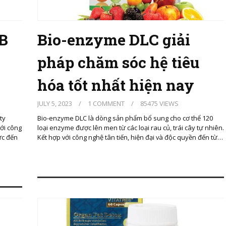
B
Bio-enzyme DLC giải
pháp chăm sóc hệ tiêu
hóa tốt nhất hiện nay
JULY 5, 2023
/
1 COMMENT
/
85475 VIEWS
ty
Bio-enzyme DLC là dòng sản phẩm bổ sung cho cơ thể 120
với công
loại enzyme được lên men từ các loại rau củ, trái cây tự nhiên.
ực đến
Kết hợp với công nghệ tân tiến, hiện đại và độc quyền đến từ…