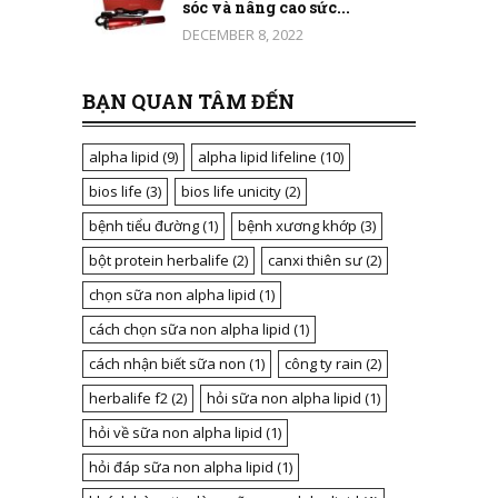
sóc và nâng cao sức...
DECEMBER 8, 2022
BẠN QUAN TÂM ĐẾN
alpha lipid
(9)
alpha lipid lifeline
(10)
bios life
(3)
bios life unicity
(2)
bệnh tiểu đường
(1)
bệnh xương khớp
(3)
bột protein herbalife
(2)
canxi thiên sư
(2)
chọn sữa non alpha lipid
(1)
cách chọn sữa non alpha lipid
(1)
cách nhận biết sữa non
(1)
công ty rain
(2)
herbalife f2
(2)
hỏi sữa non alpha lipid
(1)
hỏi về sữa non alpha lipid
(1)
hỏi đáp sữa non alpha lipid
(1)