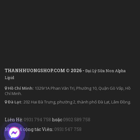
THANHHUONGSHOP.COM © 2026 -
Đại Lý Sữa Non Alpha
Lipid
Hồ Chí Minh:
1329/1A Phan Văn Trị, Phường 10, Quận Gò Vấp, Hồ
Chí Minh.
Đà Lạt:
202 Hai Bà Trưng, phường 2, thành phố Đà Lạt, Lâm Đồng.
Liên Hệ:
0931 794 758
hoặc
0902 589 758
Mua sỉ & cộng tác Viên:
0931 547 758