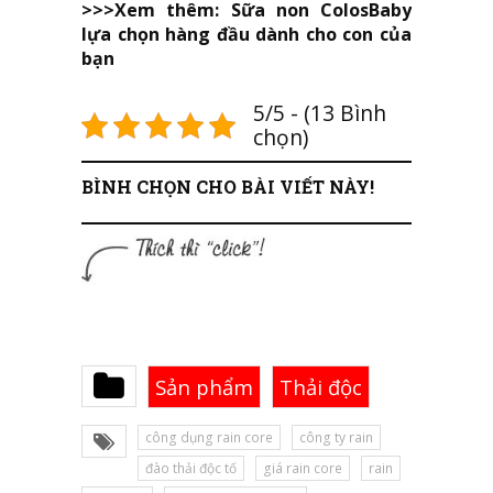
>>>Xem thêm:
Sữa non ColosBaby
lựa chọn hàng đầu dành cho con của
bạn
5/5 - (13 Bình
chọn)
BÌNH CHỌN CHO BÀI VIẾT NÀY!
Sản phẩm
Thải độc
công dụng rain core
công ty rain
đào thải độc tố
giá rain core
rain