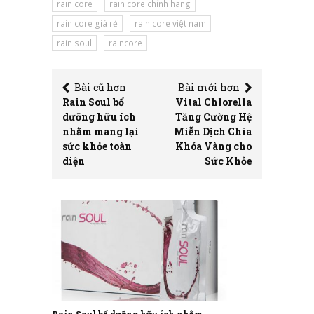
rain core
rain core chính hãng
rain core giá rẻ
rain core việt nam
rain soul
raincore
Bài cũ hơn
Bài mới hơn
Rain Soul bổ
Vital Chlorella
dưỡng hữu ích
Tăng Cường Hệ
nhằm mang lại
Miễn Dịch Chìa
sức khỏe toàn
Khóa Vàng cho
diện
Sức Khỏe