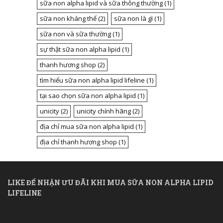
sữa non alpha lipid và sữa thông thường
(1)
sữa non kháng thể
(2)
sữa non là gì
(1)
sữa non và sữa thường
(1)
sự thật sữa non alpha lipid
(1)
thanh hương shop
(2)
tìm hiểu sữa non alpha lipid lifeline
(1)
tại sao chọn sữa non alpha lipid
(1)
unicity
(2)
unicity chính hãng
(2)
địa chỉ mua sữa non alpha lipid
(1)
địa chỉ thanh hương shop
(1)
LIKE ĐỂ NHẬN ƯU ĐÃI KHI MUA SỮA NON ALPHA LIPID
LIFELINE