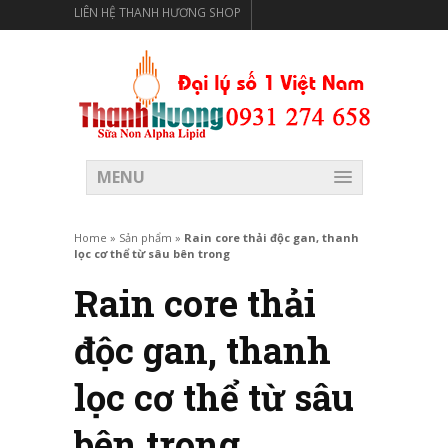
LIÊN HỆ THANH HƯƠNG SHOP
THANH HƯƠNG SHOP PHÂN PHỐI THỰC PHẨM CÓ LỢI
CHO SỨC KHỎE
MENU
Home
»
Sản phẩm
»
Rain core thải độc gan, thanh
lọc cơ thể từ sâu bên trong
Rain core thải
độc gan, thanh
lọc cơ thể từ sâu
bên trong