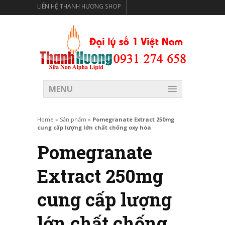
LIÊN HỆ THANH HƯƠNG SHOP
THANH HƯƠNG SHOP PHÂN PHỐI THỰC PHẨM CÓ LỢI
CHO SỨC KHỎE
MENU
Home
»
Sản phẩm
»
Pomegranate Extract 250mg
cung cấp lượng lớn chất chống oxy hóa
Pomegranate
Extract 250mg
cung cấp lượng
lớn chất chống