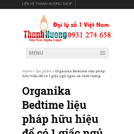
LIÊN HỆ THANH HƯƠNG SHOP
THANH HƯƠNG SHOP PHÂN PHỐI THỰC PHẨM CÓ LỢI
CHO SỨC KHỎE
MENU
Home
»
Sản phẩm
»
Organika Bedtime liệu pháp
hữu hiệu để có 1 giấc ngủ ngon và chất lượng
Organika
Bedtime liệu
pháp hữu hiệu
để có 1 giấc ngủ