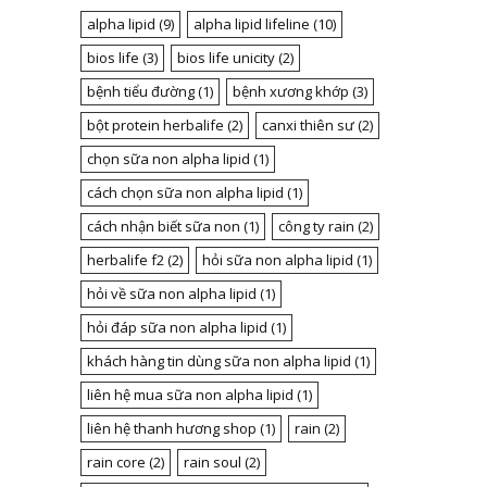
alpha lipid
(9)
alpha lipid lifeline
(10)
bios life
(3)
bios life unicity
(2)
bệnh tiểu đường
(1)
bệnh xương khớp
(3)
bột protein herbalife
(2)
canxi thiên sư
(2)
chọn sữa non alpha lipid
(1)
cách chọn sữa non alpha lipid
(1)
cách nhận biết sữa non
(1)
công ty rain
(2)
herbalife f2
(2)
hỏi sữa non alpha lipid
(1)
hỏi về sữa non alpha lipid
(1)
hỏi đáp sữa non alpha lipid
(1)
khách hàng tin dùng sữa non alpha lipid
(1)
liên hệ mua sữa non alpha lipid
(1)
liên hệ thanh hương shop
(1)
rain
(2)
rain core
(2)
rain soul
(2)