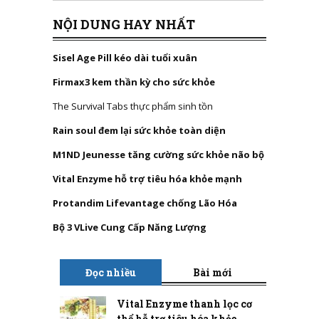
NỘI DUNG HAY NHẤT
Sisel Age Pill kéo dài tuổi xuân
Firmax3 kem thần kỳ cho sức khỏe
The Survival Tabs thực phẩm sinh tồn
Rain soul đem lại sức khỏe toàn diện
M1ND Jeunesse tăng cường sức khỏe não bộ
Vital Enzyme hỗ trợ tiêu hóa khỏe mạnh
Protandim Lifevantage chống Lão Hóa
Bộ 3 VLive Cung Cấp Năng Lượng
Đọc nhiều
Bài mới
Vital Enzyme thanh lọc cơ
thể hỗ trợ tiêu hóa khỏe...