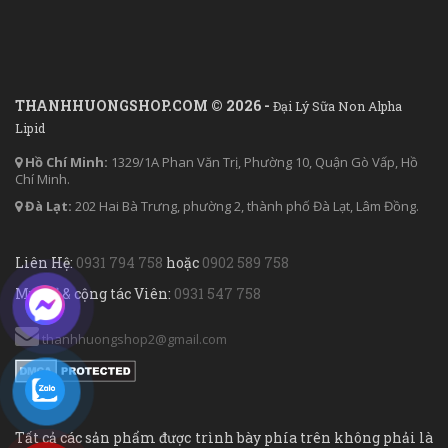
THANHHUONGSHOP.COM © 2026 -
Đại Lý Sữa Non Alpha
Lipid
Hồ Chí Minh:
1329/1A Phan Văn Trị, Phường 10, Quận Gò Vấp, Hồ
Chí Minh.
Đà Lạt:
202 Hai Bà Trưng, phường 2, thành phố Đà Lạt, Lâm Đồng.
Liên Hệ:
0931 794 758
hoặc
0902 589 758
Mua sỉ & cộng tác Viên:
0931 547 758
thanhhuongshop2@gmail.com
Tất cả các sản phẩm được trình bày phía trên không phải là