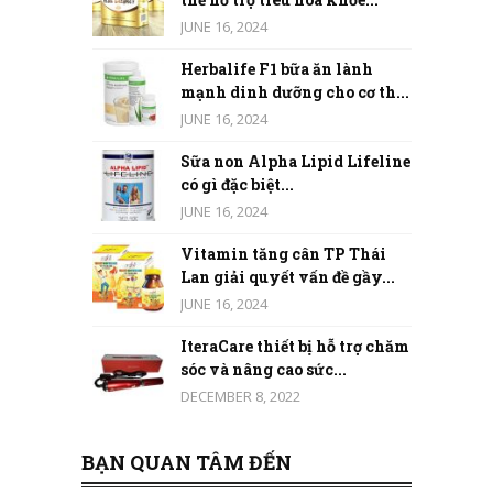
JUNE 16, 2024
Herbalife F1 bữa ăn lành
mạnh dinh dưỡng cho cơ th...
JUNE 16, 2024
Sữa non Alpha Lipid Lifeline
có gì đặc biệt...
JUNE 16, 2024
Vitamin tăng cân TP Thái
Lan giải quyết vấn đề gầy...
JUNE 16, 2024
IteraCare thiết bị hỗ trợ chăm
sóc và nâng cao sức...
DECEMBER 8, 2022
BẠN QUAN TÂM ĐẾN