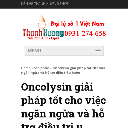
LIÊN HỆ THANH HƯƠNG SHOP
THANH HƯƠNG SHOP PHÂN PHỐI THỰC PHẨM CÓ LỢI
CHO SỨC KHỎE
MENU
Home
»
Sản phẩm
»
Oncolysin giải pháp tốt cho việc
ngăn ngừa và hỗ trợ điều trị u bướu
Oncolysin giải
pháp tốt cho việc
ngăn ngừa và hỗ
trợ điều trị u