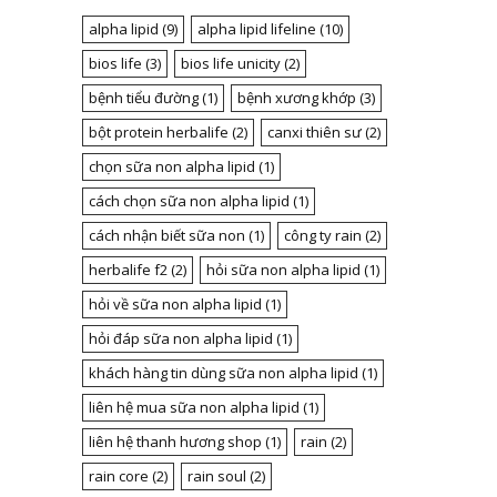
alpha lipid
(9)
alpha lipid lifeline
(10)
bios life
(3)
bios life unicity
(2)
bệnh tiểu đường
(1)
bệnh xương khớp
(3)
bột protein herbalife
(2)
canxi thiên sư
(2)
chọn sữa non alpha lipid
(1)
cách chọn sữa non alpha lipid
(1)
cách nhận biết sữa non
(1)
công ty rain
(2)
herbalife f2
(2)
hỏi sữa non alpha lipid
(1)
hỏi về sữa non alpha lipid
(1)
hỏi đáp sữa non alpha lipid
(1)
khách hàng tin dùng sữa non alpha lipid
(1)
liên hệ mua sữa non alpha lipid
(1)
liên hệ thanh hương shop
(1)
rain
(2)
rain core
(2)
rain soul
(2)