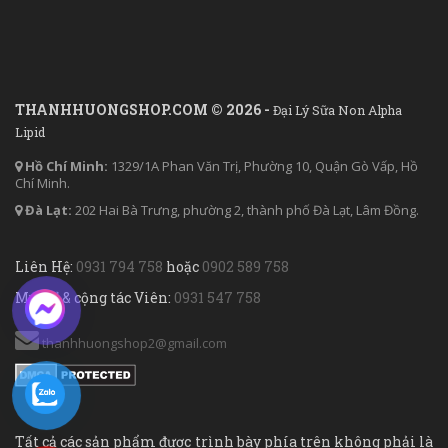
THANHHUONGSHOP.COM © 2026 -
Đại Lý Sữa Non Alpha
Lipid
Hồ Chí Minh:
1329/1A Phan Văn Trị, Phường 10, Quận Gò Vấp, Hồ
Chí Minh.
Đà Lạt:
202 Hai Bà Trưng, phường 2, thành phố Đà Lạt, Lâm Đồng.
Liên Hệ:
0931 794 758
hoặc
0902 589 758
Mua sỉ & cộng tác Viên:
0931 547 758
thanhhuongshop2@gmail.com
Tất cả các sản phẩm được trình bày phía trên không phải là