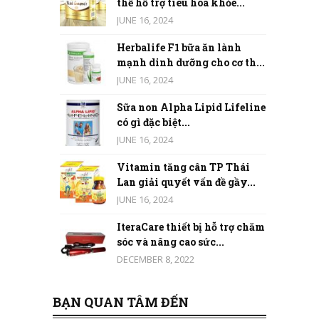
thể hỗ trợ tiêu hóa khỏe...
JUNE 16, 2024
Herbalife F1 bữa ăn lành
mạnh dinh dưỡng cho cơ th...
JUNE 16, 2024
Sữa non Alpha Lipid Lifeline
có gì đặc biệt...
JUNE 16, 2024
Vitamin tăng cân TP Thái
Lan giải quyết vấn đề gầy...
JUNE 16, 2024
IteraCare thiết bị hỗ trợ chăm
sóc và nâng cao sức...
DECEMBER 8, 2022
BẠN QUAN TÂM ĐẾN