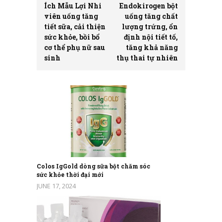
Ích Mẫu Lợi Nhi
Endokirogen bột
viên uống tăng
uống tăng chất
tiết sữa, cải thiện
lượng trứng, ổn
sức khỏe, bồi bổ
định nội tiết tố,
cơ thể phụ nữ sau
tăng khả năng
sinh
thụ thai tự nhiên
Colos IgGold dòng sữa bột chăm sóc
sức khỏe thời đại mới
JUNE 17, 2024