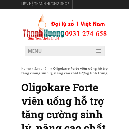
LIÊN HỆ THANH HƯƠNG SHOP
THANH HƯƠNG SHOP PHÂN PHỐI THỰC PHẨM CÓ LỢI
CHO SỨC KHỎE
MENU
Home
»
Sản phẩm
»
Oligokare Forte viên uống hỗ trợ
tăng cường sinh lý, nâng cao chất lượng tinh trùng
Oligokare Forte
viên uống hỗ trợ
tăng cường sinh
lý, nâng cao chất