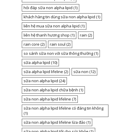
hỏi đáp sữa non alpha lipid
(1)
khách hàng tin dùng sữa non alpha lipid
(1)
liên hệ mua sữa non alpha lipid
(1)
liên hệ thanh hương shop
(1)
rain
(2)
rain core
(2)
rain soul
(2)
so sánh sữa non với sữa thông thường
(1)
sữa alpha lipid
(10)
sữa alpha lipid lifeline
(2)
sữa non
(12)
sữa non alpha lipid
(24)
sữa non alpha lipid chữa bệnh
(1)
sữa non alpha lipid lifeline
(7)
sữa non alpha lipid lifeline có đáng tin không
(1)
sữa non alpha lipid lifeline lừa đảo
(1)
sữa non alpha lipid tốt cho sức khỏe
(1)