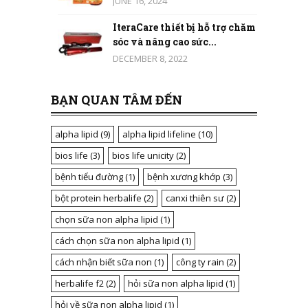
JUNE 16, 2024
IteraCare thiết bị hỗ trợ chăm
sóc và nâng cao sức...
DECEMBER 8, 2022
BẠN QUAN TÂM ĐẾN
alpha lipid
(9)
alpha lipid lifeline
(10)
bios life
(3)
bios life unicity
(2)
bệnh tiểu đường
(1)
bệnh xương khớp
(3)
bột protein herbalife
(2)
canxi thiên sư
(2)
chọn sữa non alpha lipid
(1)
cách chọn sữa non alpha lipid
(1)
cách nhận biết sữa non
(1)
công ty rain
(2)
herbalife f2
(2)
hỏi sữa non alpha lipid
(1)
hỏi về sữa non alpha lipid
(1)