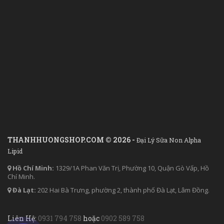
THANHHUONGSHOP.COM © 2026 -
Đại Lý Sữa Non Alpha
Lipid
Hồ Chí Minh:
1329/1A Phan Văn Trị, Phường 10, Quận Gò Vấp, Hồ
Chí Minh.
Đà Lạt:
202 Hai Bà Trưng, phường 2, thành phố Đà Lạt, Lâm Đồng.
Liên Hệ:
0931 794 758
hoặc
0902 589 758