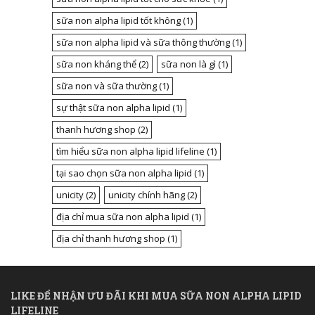
sữa non alpha lipid tốt không
(1)
sữa non alpha lipid và sữa thông thường
(1)
sữa non kháng thể
(2)
sữa non là gì
(1)
sữa non và sữa thường
(1)
sự thật sữa non alpha lipid
(1)
thanh hương shop
(2)
tìm hiểu sữa non alpha lipid lifeline
(1)
tại sao chọn sữa non alpha lipid
(1)
unicity
(2)
unicity chính hãng
(2)
địa chỉ mua sữa non alpha lipid
(1)
địa chỉ thanh hương shop
(1)
LIKE ĐỂ NHẬN ƯU ĐÃI KHI MUA SỮA NON ALPHA LIPID
LIFELINE