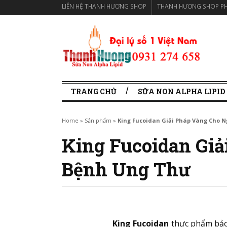
LIÊN HỆ THANH HƯƠNG SHOP
THANH HƯƠNG SHOP PH
TRANG CHỦ
SỮA NON ALPHA LIPID
Home
»
Sản phẩm
»
King Fucoidan Giải Pháp Vàng Cho 
King Fucoidan Giả
Bệnh Ung Thư
King Fucoidan
thực phẩm bảo 