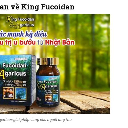
uan về King Fucoidan
aricus giải pháp vàng cho người ung thư