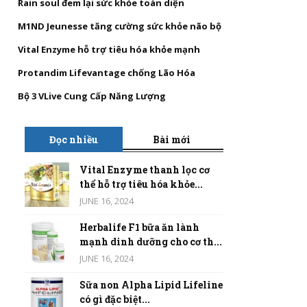
Rain soul đem lại sức khỏe toàn diện
M1ND Jeunesse tăng cường sức khỏe não bộ
Vital Enzyme hỗ trợ tiêu hóa khỏe mạnh
Protandim Lifevantage chống Lão Hóa
Bộ 3 VLive Cung Cấp Năng Lượng
Đọc nhiều
Bài mới
Vital Enzyme thanh lọc cơ
thể hỗ trợ tiêu hóa khỏe...
JUNE 16, 2024
Herbalife F1 bữa ăn lành
mạnh dinh dưỡng cho cơ th...
JUNE 16, 2024
Sữa non Alpha Lipid Lifeline
có gì đặc biệt...