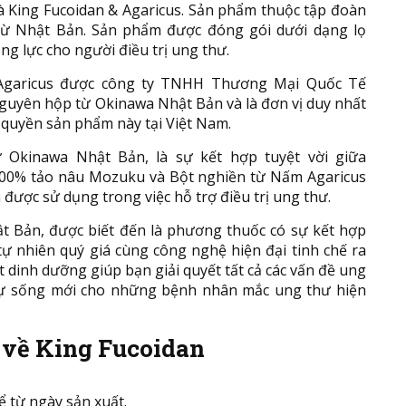
là King Fucoidan & Agaricus. Sản phẩm thuộc tập đoàn
từ Nhật Bản. Sản phẩm được đóng gói dưới dạng lọ
ng lực cho người điều trị ung thư.
Agaricus được công ty TNHH Thương Mại Quốc Tế
guyên hộp từ Okinawa Nhật Bản và là đơn vị duy nhất
quyền sản phẩm này tại Việt Nam.
ừ Okinawa Nhật Bản, là sự kết hợp tuyệt vời giữa
 100% tảo nâu Mozuku và Bột nghiền từ Nấm Agaricus
 được sử dụng trong việc hỗ trợ điều trị ung thư.
ật Bản, được biết đến là phương thuốc có sự kết hợp
tự nhiên quý giá cùng công nghệ hiện đại tinh chế ra
t dinh dưỡng giúp bạn giải quyết tất cả các vấn đề ung
sự sống mới cho những bệnh nhân mắc ung thư hiện
t về King Fucoidan
ể từ ngày sản xuất.