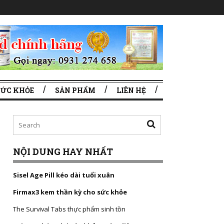
SỨC KHỎE
SẢN PHẨM
LIÊN HỆ
NỘI DUNG HAY NHẤT
Sisel Age Pill kéo dài tuổi xuân
Firmax3 kem thần kỳ cho sức khỏe
The Survival Tabs thực phẩm sinh tồn