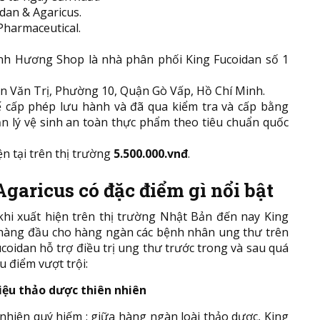
dan & Agaricus.
Pharmaceutical.
anh Hương Shop là nhà phân phối King Fucoidan số 1
an Văn Trị, Phường 10, Quận Gò Vấp, Hồ Chí Minh.
cấp phép lưu hành và đã qua kiểm tra và cấp bằng
 lý vệ sinh an toàn thực phẩm theo tiêu chuẩn quốc
ện tại trên thị trường
5.500.000.vnđ
.
Agaricus
có đặc điểm gì nổi bật
khi xuất hiện trên thị trường Nhật Bản đến nay King
n hàng đầu cho hàng ngàn các bệnh nhân ung thư trên
ucoidan hỗ trợ điều trị ung thư trước trong và sau quá
u điểm vượt trội:
iệu thảo dược thiên nhiên
 nhiên quý hiếm : giữa hàng ngàn loài thảo dược, King