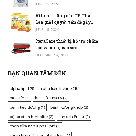
JUNE 16, 2024
Vitamin tăng cân TP Thái
Lan giải quyết vấn đề gầy...
JUNE 16, 2024
IteraCare thiết bị hỗ trợ chăm
sóc và nâng cao sức...
DECEMBER 8, 2022
BẠN QUAN TÂM ĐẾN
alpha lipid
(9)
alpha lipid lifeline
(10)
bios life
(3)
bios life unicity
(2)
bệnh tiểu đường
(1)
bệnh xương khớp
(3)
bột protein herbalife
(2)
canxi thiên sư
(2)
chọn sữa non alpha lipid
(1)
cách chọn sữa non alpha lipid
(1)