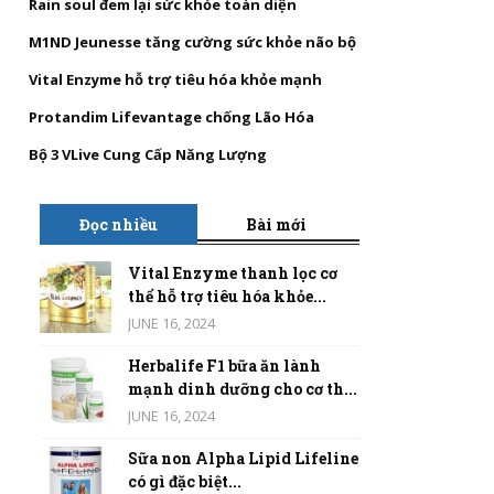
Rain soul đem lại sức khỏe toàn diện
M1ND Jeunesse tăng cường sức khỏe não bộ
Vital Enzyme hỗ trợ tiêu hóa khỏe mạnh
Protandim Lifevantage chống Lão Hóa
Bộ 3 VLive Cung Cấp Năng Lượng
Đọc nhiều
Bài mới
Vital Enzyme thanh lọc cơ
thể hỗ trợ tiêu hóa khỏe...
JUNE 16, 2024
Herbalife F1 bữa ăn lành
mạnh dinh dưỡng cho cơ th...
JUNE 16, 2024
Sữa non Alpha Lipid Lifeline
có gì đặc biệt...