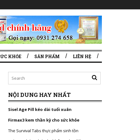
SỨC KHỎE
SẢN PHẨM
LIÊN HỆ
NỘI DUNG HAY NHẤT
Sisel Age Pill kéo dài tuổi xuân
Firmax3 kem thần kỳ cho sức khỏe
The Survival Tabs thực phẩm sinh tồn