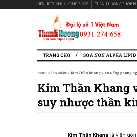
LIÊN HỆ THANH HƯƠNG SHOP
THANH HƯƠNG SHOP PH
TRANG CHỦ
SỮA NON ALPHA LIPID
Home
»
Sản phẩm
»
Kim Thần Khang viên uống phòng ngừ
Kim Thần Khang v
suy nhược thần kin
Kim Thần Khang
là viên uốn