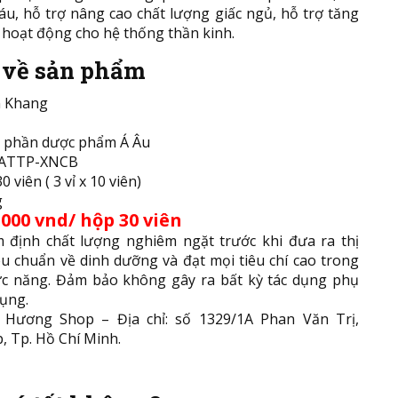
u, hỗ trợ nâng cao chất lượng giấc ngủ, hỗ trợ tăng
hoạt động cho hệ thống thần kinh.
t về sản phẩm
n Khang
ổ phần dược phẩm Á Âu
7/ATTP-XNCB
 viên ( 3 vỉ x 10 viên)
g
.000 vnd/ hộp 30 viên
định chất lượng nghiêm ngặt trước khi đưa ra thị
u chuẩn về dinh dưỡng và đạt mọi tiêu chí cao trong
c năng. Đảm bảo không gây ra bất kỳ tác dụng phụ
dụng.
Hương Shop – Địa chỉ: số 1329/1A Phan Văn Trị,
 Tp. Hồ Chí Minh.