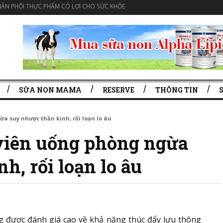
ÂN PHỐI THỰC PHẨM CÓ LỢI CHO SỨC KHỎE
SỮA NON MAMA
RESERVE
THÔNG TIN
a suy nhược thần kinh, rối loạn lo âu
iên uống phòng ngừa
h, rối loạn lo âu
g được đánh giá cao về khả năng thúc đẩy lưu thông