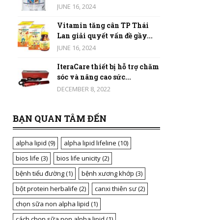
JUNE 16, 2024
Vitamin tăng cân TP Thái
Lan giải quyết vấn đề gầy...
JUNE 16, 2024
IteraCare thiết bị hỗ trợ chăm
sóc và nâng cao sức...
DECEMBER 8, 2022
BẠN QUAN TÂM ĐẾN
alpha lipid
(9)
alpha lipid lifeline
(10)
bios life
(3)
bios life unicity
(2)
bệnh tiểu đường
(1)
bệnh xương khớp
(3)
bột protein herbalife
(2)
canxi thiên sư
(2)
chọn sữa non alpha lipid
(1)
cách chọn sữa non alpha lipid
(1)