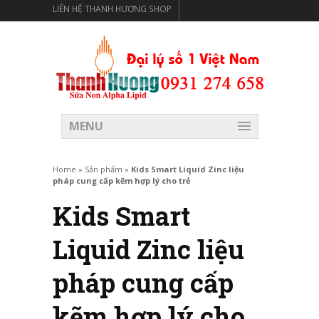
LIÊN HỆ THANH HƯƠNG SHOP
THANH HƯƠNG SHOP PHÂN PHỐI THỰC PHẨM CÓ LỢI
CHO SỨC KHỎE
MENU
Home
»
Sản phẩm
»
Kids Smart Liquid Zinc liệu
pháp cung cấp kẽm hợp lý cho trẻ
Kids Smart
Liquid Zinc liệu
pháp cung cấp
kẽm hợp lý cho