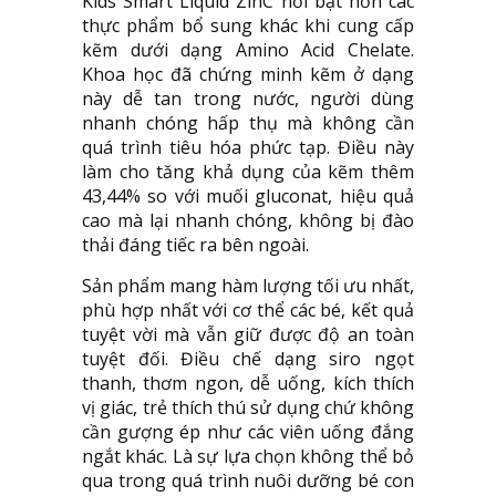
Kids Smart Liquid ZinC nổi bật hơn các
thực phẩm bổ sung khác khi cung cấp
kẽm dưới dạng Amino Acid Chelate.
Khoa học đã chứng minh kẽm ở dạng
này dễ tan trong nước, người dùng
nhanh chóng hấp thụ mà không cần
quá trình tiêu hóa phức tạp. Điều này
làm cho tăng khả dụng của kẽm thêm
43,44% so với muối gluconat, hiệu quả
cao mà lại nhanh chóng, không bị đào
thải đáng tiếc ra bên ngoài.
Sản phẩm mang hàm lượng tối ưu nhất,
phù hợp nhất với cơ thể các bé, kết quả
tuyệt vời mà vẫn giữ được độ an toàn
tuyệt đối. Điều chế dạng siro ngọt
thanh, thơm ngon, dễ uống, kích thích
vị giác, trẻ thích thú sử dụng chứ không
cần gượng ép như các viên uống đắng
ngắt khác. Là sự lựa chọn không thể bỏ
qua trong quá trình nuôi dưỡng bé con