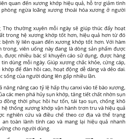
liên quan đến xương khớp hiệu quả, hỗ trợ giảm tình
 phòng ngừa loãng xương thoái hóa xương ở người
g Thọ thường xuyên mỗi ngày sẽ giúp thúc đẩy hoạt
hất trong hệ xương khớp tốt hơn, hiệu quả hơn từ đó
các bệnh lý liên quan đến xương khớp tốt hơn. Với hàm
ên trong, viên uống này đang là dòng sản phẩm được
o, được nhiều bác sĩ khuyến cáo sử dụng, được hàng
à tin dùng mỗi ngày. Giúp xương chắc khỏe, cứng cáp,
u khớp để đàn hồi cao, hoạt động dễ dàng và dẻo dai.
ộc sống của người dùng lên gấp nhiều lần.
ả năng nâng cao tỷ lệ hấp thụ canxi vào tế bào xương,
của các men phá hủy sụn khớp, tăng tiết chất nhờn sụn
p đồng thời phục hồi hư tổn, tái tạo sụn, chống khô
g hệ thống xương khớp vận hành trơn tru và hiệu quả
ợc nghiên cứu và điều chế theo cơ địa và thể trạng
 an toàn lành tính cao và mang lại hiệu quả nhanh
 vững cho người dùng.