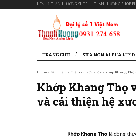
LIÊN HỆ THANH HƯƠNG SHOP
THANH HƯƠNG SHOP PH
TRANG CHỦ
SỮA NON ALPHA LIPID
Home
»
Sản phẩm
»
Chăm sóc sức khỏe
»
Khớp Khang Thọ v
Khớp Khang Thọ vi
và cải thiện hệ xư
Khớp Khang Thọ
là dòng thự