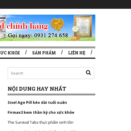
SỨC KHỎE
SẢN PHẨM
LIÊN HỆ
NỘI DUNG HAY NHẤT
Sisel Age Pill kéo dài tuổi xuân
Firmax3 kem thần kỳ cho sức khỏe
The Survival Tabs thực phẩm sinh tồn