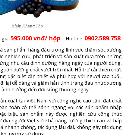
Khớp Khang Thọ
595.000 vnđ/ hộp
0902.589.758
g
giá:
– Hotline:
à sản phẩm hàng đầu trong lĩnh vực chăm sóc xương
c nghiên cứu, phát triển và sản xuất dựa trên những
 ứng nhu cầu dinh dưỡng hàng ngày của người dùng,
uồn dưỡng chất vượt trội nhất. Hỗ trợ cải thiện chức
g đặc biệt cần thiết và phù hợp với người cao tuổi,
i lại dễ dàng và giảm hẳn tình trạng đau nhức xương
, ảnh hưởng đến đời sống thường ngày.
n xuất tại Việt Nam với công nghệ cao cấp, đạt chất
hoàn toàn có thể sánh ngang với các sản phẩm nhập
 Đặc biệt, sản phẩm này được nghiên cứu công thức
ơ địa người Việt với khả năng tương thích cao và hấp
uả nhanh chóng, tác dụng lâu dài, không gây tác dụng
 khi ngưng sử dụng.