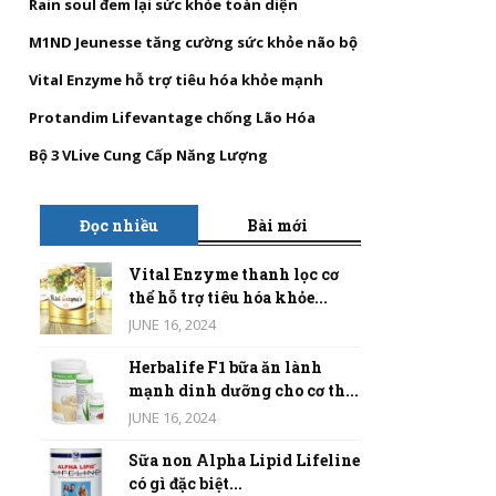
Rain soul đem lại sức khỏe toàn diện
M1ND Jeunesse tăng cường sức khỏe não bộ
Vital Enzyme hỗ trợ tiêu hóa khỏe mạnh
Protandim Lifevantage chống Lão Hóa
Bộ 3 VLive Cung Cấp Năng Lượng
Đọc nhiều
Bài mới
Vital Enzyme thanh lọc cơ
thể hỗ trợ tiêu hóa khỏe...
JUNE 16, 2024
Herbalife F1 bữa ăn lành
mạnh dinh dưỡng cho cơ th...
JUNE 16, 2024
Sữa non Alpha Lipid Lifeline
có gì đặc biệt...