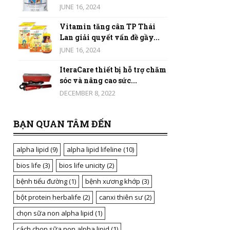
JUNE 16, 2024
Vitamin tăng cân TP Thái
Lan giải quyết vấn đề gầy...
JUNE 16, 2024
IteraCare thiết bị hỗ trợ chăm
sóc và nâng cao sức...
DECEMBER 8, 2022
BẠN QUAN TÂM ĐẾN
alpha lipid
(9)
alpha lipid lifeline
(10)
bios life
(3)
bios life unicity
(2)
bệnh tiểu đường
(1)
bệnh xương khớp
(3)
bột protein herbalife
(2)
canxi thiên sư
(2)
chọn sữa non alpha lipid
(1)
cách chọn sữa non alpha lipid
(1)