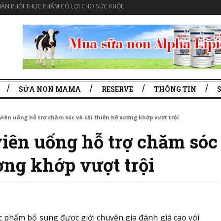
ÂN PHỐI THỰC PHẨM CÓ LỢI CHO SỨC KHỎE
SỮA NON MAMA
RESERVE
THÔNG TIN
iên uống hỗ trợ chăm sóc và cải thiện hệ xương khớp vượt trội
ên uống hỗ trợ chăm sóc
ơng khớp vượt trội
c phẩm bổ sung được giới chuyên gia đánh giá cao với