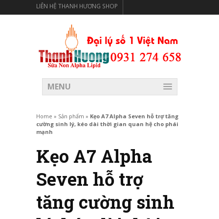
LIÊN HỆ THANH HƯƠNG SHOP
THANH HƯƠNG SHOP PHÂN PHỐI THỰC PHẨM CÓ LỢI
CHO SỨC KHỎE
MENU
Home
»
Sản phẩm
»
Kẹo A7 Alpha Seven hỗ trợ tăng
cường sinh lý, kéo dài thời gian quan hệ cho phái
mạnh
Kẹo A7 Alpha
Seven hỗ trợ
tăng cường sinh