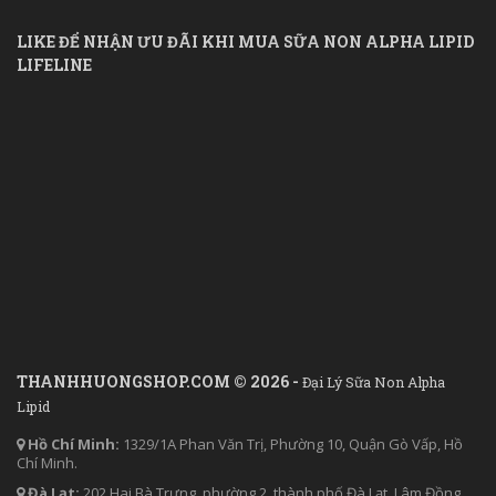
LIKE ĐỂ NHẬN ƯU ĐÃI KHI MUA SỮA NON ALPHA LIPID
LIFELINE
THANHHUONGSHOP.COM © 2026 -
Đại Lý Sữa Non Alpha
Lipid
Hồ Chí Minh:
1329/1A Phan Văn Trị, Phường 10, Quận Gò Vấp, Hồ
Chí Minh.
Đà Lạt:
202 Hai Bà Trưng, phường 2, thành phố Đà Lạt, Lâm Đồng.