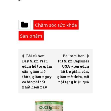
Chăm sóc sức khỏe
Sản phẩm
Bài cũ hơn
Bài mới hơn
Day Slim viên
Fit Slim Capsules
uống hỗ trợ giảm
USA viên uống
cân, giảm mỡ
hỗ trợ giảm cân,
thừa, giảm nguy
giảm mỡ thừa, mỡ
cơ béo phì tốt
nội tạng hiệu quả
nhất hiện nay