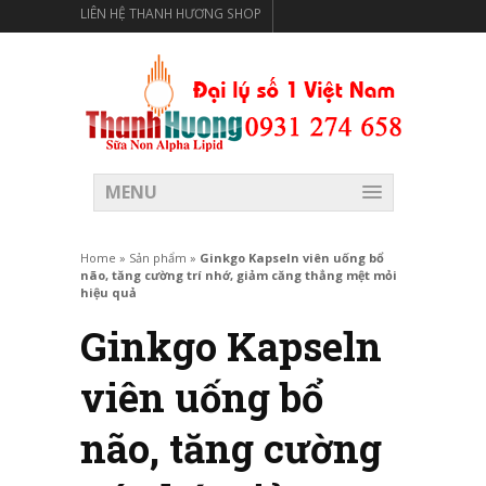
LIÊN HỆ THANH HƯƠNG SHOP
THANH HƯƠNG SHOP PHÂN PHỐI THỰC PHẨM CÓ LỢI
CHO SỨC KHỎE
MENU
Home
»
Sản phẩm
»
Ginkgo Kapseln viên uống bổ
não, tăng cường trí nhớ, giảm căng thẳng mệt mỏi
hiệu quả
Ginkgo Kapseln
viên uống bổ
não, tăng cường