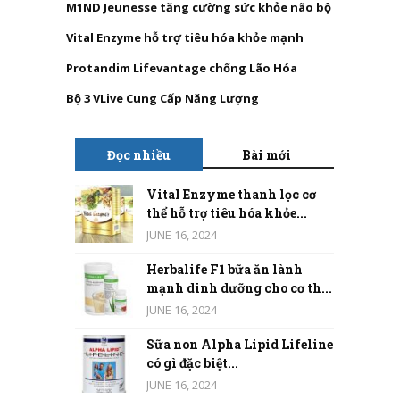
M1ND Jeunesse tăng cường sức khỏe não bộ
Vital Enzyme hỗ trợ tiêu hóa khỏe mạnh
Protandim Lifevantage chống Lão Hóa
Bộ 3 VLive Cung Cấp Năng Lượng
Đọc nhiều
Bài mới
Vital Enzyme thanh lọc cơ
thể hỗ trợ tiêu hóa khỏe...
JUNE 16, 2024
Herbalife F1 bữa ăn lành
mạnh dinh dưỡng cho cơ th...
JUNE 16, 2024
Sữa non Alpha Lipid Lifeline
có gì đặc biệt...
JUNE 16, 2024