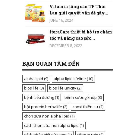
Vitamin tăng cân TP Thái
Lan giải quyết vấn đề gầy...
JUNE 16, 2024
IteraCare thiết bị hỗ trợ chăm
sóc và nâng cao sức...
DECEMBER 8, 2022
BẠN QUAN TÂM ĐẾN
alpha lipid
(9)
alpha lipid lifeline
(10)
bios life
(3)
bios life unicity
(2)
bệnh tiểu đường
(1)
bệnh xương khớp
(3)
bột protein herbalife
(2)
canxi thiên sư
(2)
chọn sữa non alpha lipid
(1)
cách chọn sữa non alpha lipid
(1)
cách nhận biết sữa non
(1)
công ty rain
(2)