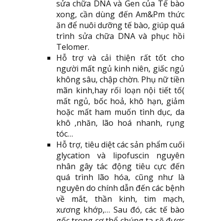
sửa chữa DNA và Gen của Tế bào
xong, cần dùng đến Am&Pm thức
ăn để nuôi dưỡng tế bào, giúp quá
trình sửa chữa DNA và phục hồi
Telomer.
Hỗ trợ và cải thiện rất tốt cho
người mất ngủ kinh niên, giấc ngủ
không sâu, chập chờn. Phụ nữ tiền
mãn kinh,hay rối loạn nội tiết tố(
mất ngủ, bốc hoả, khô hạn, giảm
hoặc mất ham muốn tình dục, da
khô ,nhăn, lão hoá nhanh, rụng
tóc…
Hỗ trợ, tiêu diệt các sản phẩm cuối
glycation và lipofuscin nguyên
nhân gây tác động tiêu cực đến
quá trình lão hóa, cũng như là
nguyên do chính dẫn đến các bệnh
về mắt, thần kinh, tim mạch,
xương khớp,… Sau đó, các tế bào
gốc trong cơ thể chúng ta sẽ được