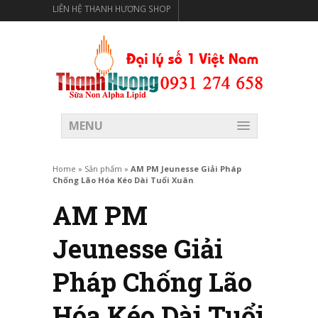
LIÊN HỆ THANH HƯƠNG SHOP
THANH HƯƠNG SHOP PHÂN PHỐI THỰC PHẨM CÓ LỢI
CHO SỨC KHỎE
MENU
Home
»
Sản phẩm
»
AM PM Jeunesse Giải Pháp
Chống Lão Hóa Kéo Dài Tuổi Xuân
AM PM
Jeunesse Giải
Pháp Chống Lão
Hóa Kéo Dài Tuổi