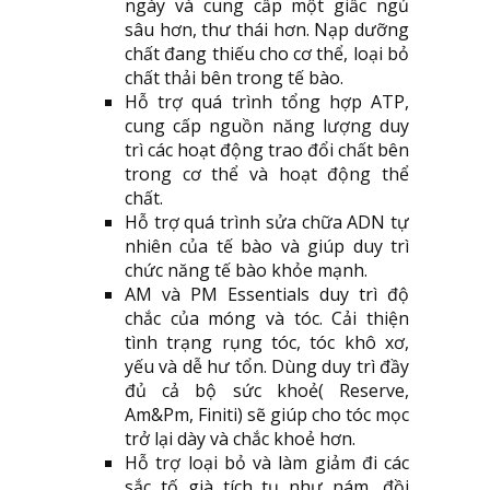
ngày và cung cấp một giấc ngủ
sâu hơn, thư thái hơn. Nạp dưỡng
chất đang thiếu cho cơ thể, loại bỏ
chất thải bên trong tế bào.
Hỗ trợ quá trình tổng hợp ATP,
cung cấp nguồn năng lượng duy
trì các hoạt động trao đổi chất bên
trong cơ thể và hoạt động thể
chất.
Hỗ trợ quá trình sửa chữa ADN tự
nhiên của tế bào và giúp duy trì
chức năng tế bào khỏe mạnh.
AM và PM Essentials duy trì độ
chắc của móng và tóc. Cải thiện
tình trạng rụng tóc, tóc khô xơ,
yếu và dễ hư tổn. Dùng duy trì đầy
đủ cả bộ sức khoẻ( Reserve,
Am&Pm, Finiti) sẽ giúp cho tóc mọc
trở lại dày và chắc khoẻ hơn.
Hỗ trợ loại bỏ và làm giảm đi các
sắc tố già tích tụ như nám, đồi